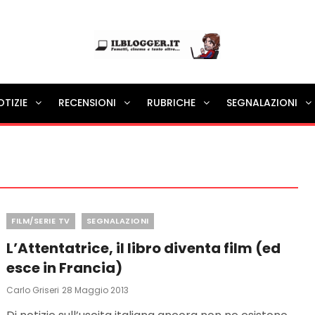
Ilblogger.it
OTIZIE
RECENSIONI
RUBRICHE
SEGNALAZIONI
Il portalino di blog |
Categories
FILM/SERIE TV
SEGNALAZIONI
L’Attentatrice, il libro diventa film (ed
esce in Francia)
Posted
Carlo Griseri
28 Maggio 2013
On