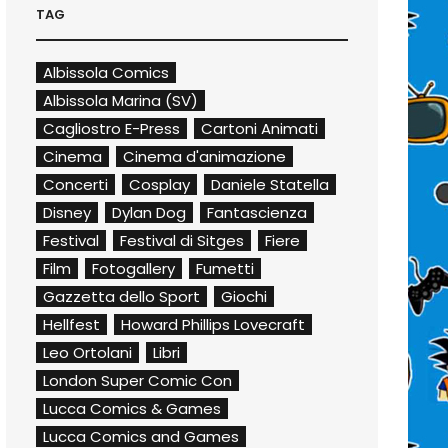
TAG
Albissola Comics
Albissola Marina (SV)
Cagliostro E-Press
Cartoni Animati
Cinema
Cinema d'animazione
Concerti
Cosplay
Daniele Statella
Disney
Dylan Dog
Fantascienza
Festival
Festival di Sitges
Fiere
Film
Fotogallery
Fumetti
Gazzetta dello Sport
Giochi
Hellfest
Howard Phillips Lovecraft
Leo Ortolani
Libri
London Super Comic Con
Lucca Comics & Games
Lucca Comics and Games