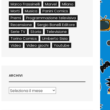
Marco Frassinelli
Marvel
Milano
Morti
Musica
Panini Comics
Premi
Programmazione televisiva
Recensione
Sergio Bonelli Editore
Serie TV
Storia
Televisione
Torino Comics
Umberto Sisia
Video
Video giochi
Youtube
ARCHIVI
Archivi