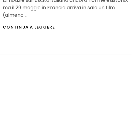
Di notizie sull’uscita italiana ancora non ne esistono,
ma il 29 maggio in Francia arriva in sala un film
(almeno …
L’ATTENTATRICE,
CONTINUA A LEGGERE
IL
LIBRO
DIVENTA
FILM
(ED
ESCE
IN
FRANCIA)