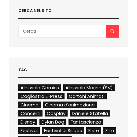
E
LILITH
CERCA NEL SITO
Search
SEARCH
for:
TAG
Albissola Comics
Albissola Marina (SV)
Cagliostro E-Press
Cartoni Animati
Cinema
Cinema d'animazione
Concerti
Cosplay
Daniele Statella
Disney
Dylan Dog
Fantascienza
Festival
Festival di Sitges
Fiere
Film