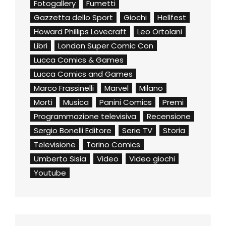
Fotogallery
Fumetti
Gazzetta dello Sport
Giochi
Hellfest
Howard Phillips Lovecraft
Leo Ortolani
Libri
London Super Comic Con
Lucca Comics & Games
Lucca Comics and Games
Marco Frassinelli
Marvel
Milano
Morti
Musica
Panini Comics
Premi
Programmazione televisiva
Recensione
Sergio Bonelli Editore
Serie TV
Storia
Televisione
Torino Comics
Umberto Sisia
Video
Video giochi
Youtube