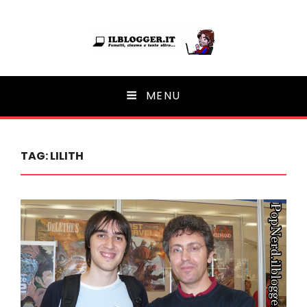
Ilblogger.it
MENU
Il portalino di blog |
TAG:
LILITH