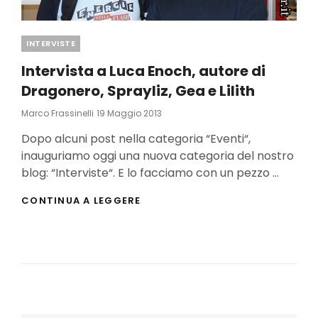
Categories
INTERVISTE
Intervista a Luca Enoch, autore di
Dragonero, Sprayliz, Gea e Lilith
Posted
Marco Frassinelli
19 Maggio 2013
On
Dopo alcuni post nella categoria “Eventi“,
inauguriamo oggi una nuova categoria del nostro
blog: “Interviste“. E lo facciamo con un pezzo …
INTERVISTA
CONTINUA A LEGGERE
A
LUCA
ENOCH,
AUTORE
DI
DRAGONERO,
SPRAYLIZ,
GEA