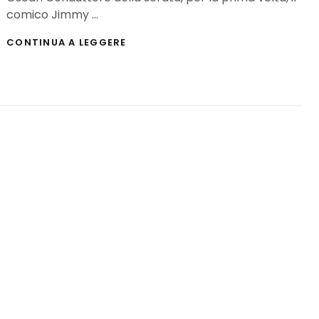
comico Jimmy …
PREMI
CONTINUA A LEGGERE
OSCAR
2017:
TUTTI
I
PREMIATI