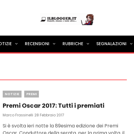
Ilblogger.it
OTIZIE
RECENSIONI
RUBRICHE
SEGNALAZIONI
Il portalino di blog |
Categories
NOTIZIE
PREMI
Premi Oscar 2017: Tutti i premiati
Posted
Marco Frassinelli
28 Febbraio 2017
On
Si è svolta ieri notte la 89esima edizione dei Premi
Oscar. Conduttore della serata, per la prima volta, il