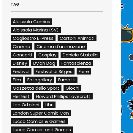
TAG
Albissola Comics
Albissola Marina (SV)
Cagliostro E-Press
Cartoni Animati
Cinema
Cinema d'animazione
Concerti
Cosplay
Daniele Statella
Disney
Dylan Dog
Fantascienza
Festival
Festival di Sitges
Fiere
Film
Fotogallery
Fumetti
Gazzetta dello Sport
Giochi
Hellfest
Howard Phillips Lovecraft
Leo Ortolani
Libri
London Super Comic Con
Lucca Comics & Games
Lucca Comics and Games