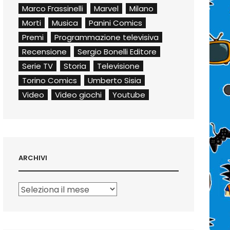
Marco Frassinelli
Marvel
Milano
Morti
Musica
Panini Comics
Premi
Programmazione televisiva
Recensione
Sergio Bonelli Editore
Serie TV
Storia
Televisione
Torino Comics
Umberto Sisia
Video
Video giochi
Youtube
ARCHIVI
Archivi