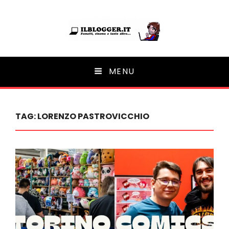
Ilblogger.it
MENU
Il portalino di blog |
TAG:
LORENZO PASTROVICCHIO