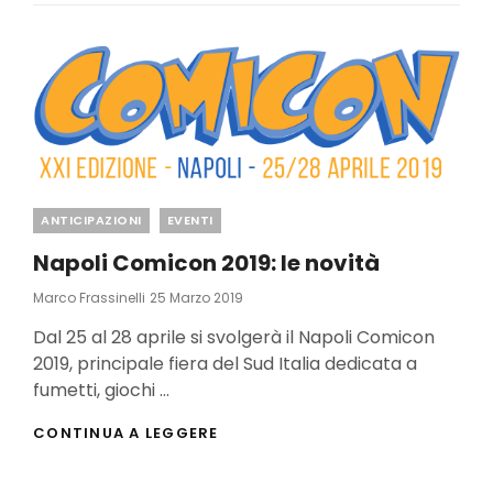
DALLA
XXIX
EDIZIONE
Categories
ANTICIPAZIONI
EVENTI
Napoli Comicon 2019: le novità
Posted
Marco Frassinelli
25 Marzo 2019
On
Dal 25 al 28 aprile si svolgerà il Napoli Comicon
2019, principale fiera del Sud Italia dedicata a
fumetti, giochi …
NAPOLI
CONTINUA A LEGGERE
COMICON
2019:
LE