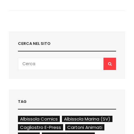
NOVITÀ
CERCA NEL SITO
Search
SEARCH
for:
TAG
Albissola Comics
Albissola Marina (SV)
Cagliostro E-Press
Cartoni Animati