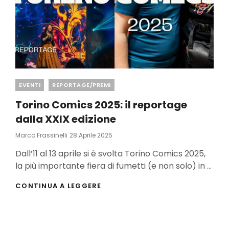
Categories
EVENTI
REPORTAGE/PREMI
Torino Comics 2025: il reportage
dalla XXIX edizione
Posted
Marco Frassinelli
28 Aprile 2025
On
Dall’11 al 13 aprile si è svolta Torino Comics 2025,
la più importante fiera di fumetti (e non solo) in …
TORINO
CONTINUA A LEGGERE
COMICS
2025:
IL
REPORTAGE