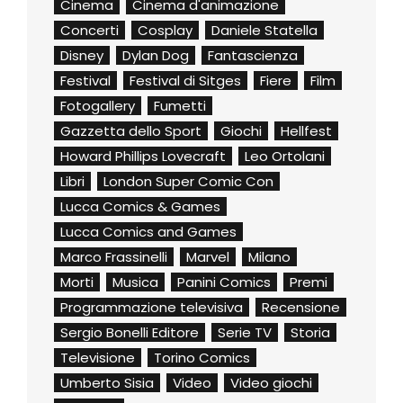
Cinema
Cinema d'animazione
Concerti
Cosplay
Daniele Statella
Disney
Dylan Dog
Fantascienza
Festival
Festival di Sitges
Fiere
Film
Fotogallery
Fumetti
Gazzetta dello Sport
Giochi
Hellfest
Howard Phillips Lovecraft
Leo Ortolani
Libri
London Super Comic Con
Lucca Comics & Games
Lucca Comics and Games
Marco Frassinelli
Marvel
Milano
Morti
Musica
Panini Comics
Premi
Programmazione televisiva
Recensione
Sergio Bonelli Editore
Serie TV
Storia
Televisione
Torino Comics
Umberto Sisia
Video
Video giochi