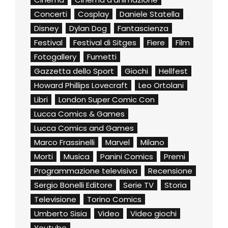
Concerti
Cosplay
Daniele Statella
Disney
Dylan Dog
Fantascienza
Festival
Festival di Sitges
Fiere
Film
Fotogallery
Fumetti
Gazzetta dello Sport
Giochi
Hellfest
Howard Phillips Lovecraft
Leo Ortolani
Libri
London Super Comic Con
Lucca Comics & Games
Lucca Comics and Games
Marco Frassinelli
Marvel
Milano
Morti
Musica
Panini Comics
Premi
Programmazione televisiva
Recensione
Sergio Bonelli Editore
Serie TV
Storia
Televisione
Torino Comics
Umberto Sisia
Video
Video giochi
Youtube