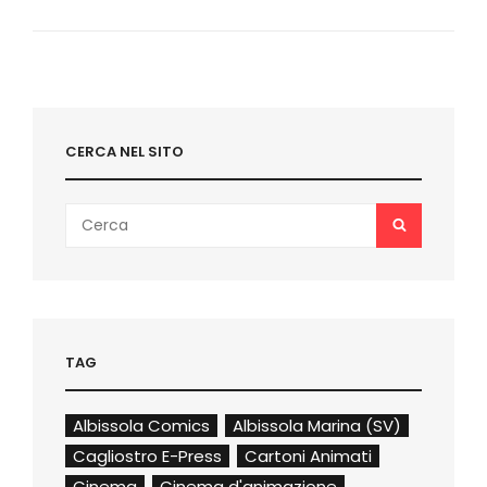
I
FUMETTI
DI
FANTASCIENZA
CERCA NEL SITO
Search
SEARCH
for:
TAG
Albissola Comics
Albissola Marina (SV)
Cagliostro E-Press
Cartoni Animati
Cinema
Cinema d'animazione