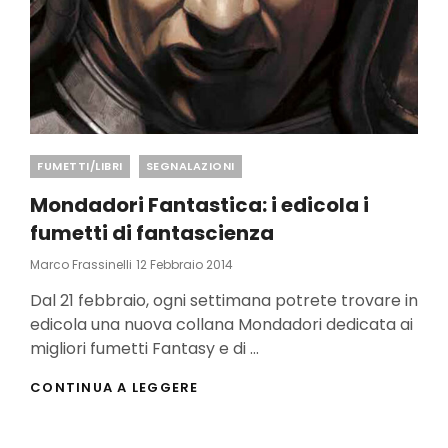
Categories
FUMETTI/LIBRI
SEGNALAZIONI
Mondadori Fantastica: i edicola i
fumetti di fantascienza
Posted
Marco Frassinelli
12 Febbraio 2014
On
Dal 21 febbraio, ogni settimana potrete trovare in
edicola una nuova collana Mondadori dedicata ai
migliori fumetti Fantasy e di …
MONDADORI
CONTINUA A LEGGERE
FANTASTICA:
I
EDICOLA