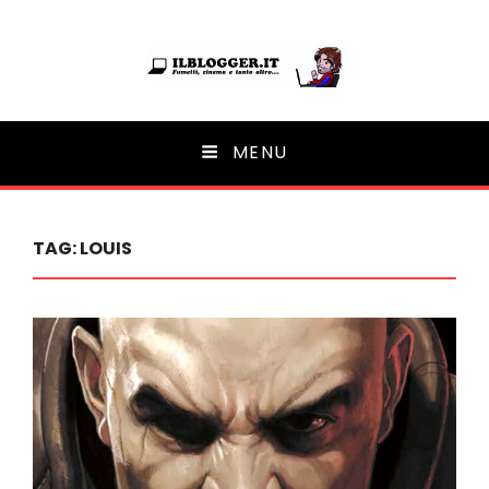
Ilblogger.it
MENU
Il portalino di blog |
TAG:
LOUIS