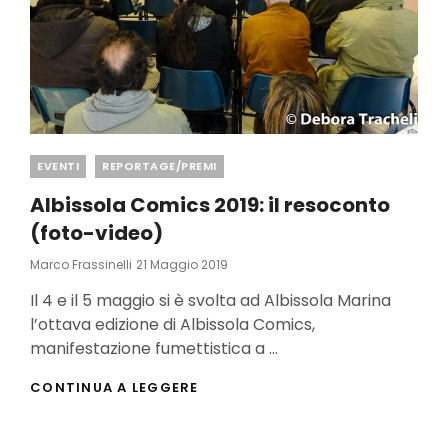
Categories
EVENTI
REPORTAGE/PREMI
Albissola Comics 2019: il resoconto
(foto-video)
Posted
Marco Frassinelli
21 Maggio 2019
On
Il 4 e il 5 maggio si è svolta ad Albissola Marina
l’ottava edizione di Albissola Comics,
manifestazione fumettistica a …
ALBISSOLA
CONTINUA A LEGGERE
COMICS
2019:
IL