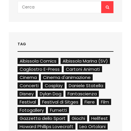
Search
SEARCH
for:
TAG
Albissola Comics
Albissola Marina (SV)
Cagliostro E-Press
Cartoni Animati
Cinema
Cinema d'animazione
Concerti
Cosplay
Daniele Statella
Disney
Dylan Dog
Fantascienza
Festival
Festival di Sitges
Fiere
Film
Fotogallery
Fumetti
Gazzetta dello Sport
Giochi
Hellfest
Howard Phillips Lovecraft
Leo Ortolani