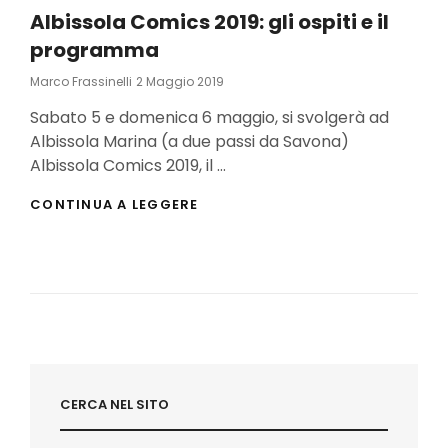
Albissola Comics 2019: gli ospiti e il
programma
Posted
Marco Frassinelli
2 Maggio 2019
On
Sabato 5 e domenica 6 maggio, si svolgerà ad
Albissola Marina (a due passi da Savona)
Albissola Comics 2019, il …
ALBISSOLA
CONTINUA A LEGGERE
COMICS
2019:
GLI
OSPITI
E
IL
PROGRAMMA
CERCA NEL SITO