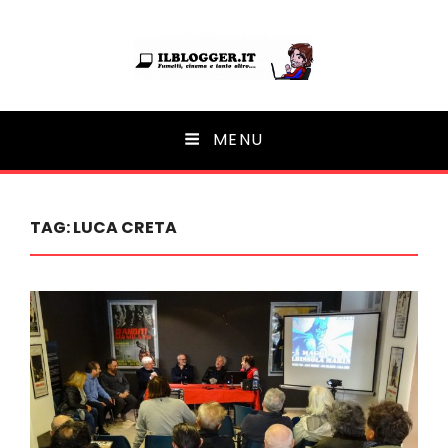
Ilblogger.it
MENU
Il portalino di blog |
TAG:
LUCA CRETA