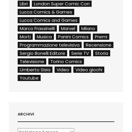
Libri
London Super Comic Con
Lucca Comics & Games
Lucca Comics and Games
Marco Frassinelli
Marvel
Milano
Morti
Musica
Panini Comics
Premi
Programmazione televisiva
Recensione
Sergio Bonelli Editore
Serie TV
Storia
Televisione
Torino Comics
Umberto Sisia
Video
Video giochi
Youtube
ARCHIVI
Archivi