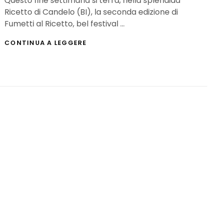
Questo fine settimana si terrà, nella splendida
Ricetto di Candelo (BI), la seconda edizione di
Fumetti al Ricetto, bel festival …
FUMETTI
CONTINUA A LEGGERE
AL
RICETTO
2:
IL
PROGRAMMA
E
GLI
OSPITI