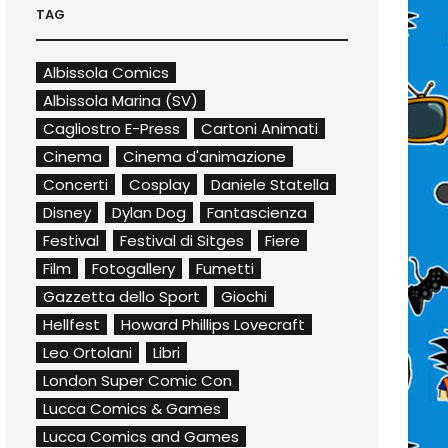
TAG
Albissola Comics
Albissola Marina (SV)
Cagliostro E-Press
Cartoni Animati
Cinema
Cinema d'animazione
Concerti
Cosplay
Daniele Statella
Disney
Dylan Dog
Fantascienza
Festival
Festival di Sitges
Fiere
Film
Fotogallery
Fumetti
Gazzetta dello Sport
Giochi
Hellfest
Howard Phillips Lovecraft
Leo Ortolani
Libri
London Super Comic Con
Lucca Comics & Games
Lucca Comics and Games