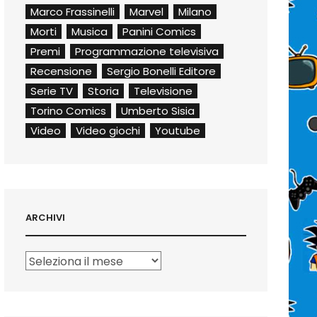
Marco Frassinelli
Marvel
Milano
Morti
Musica
Panini Comics
Premi
Programmazione televisiva
Recensione
Sergio Bonelli Editore
Serie TV
Storia
Televisione
Torino Comics
Umberto Sisia
Video
Video giochi
Youtube
ARCHIVI
Archivi