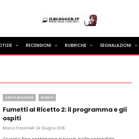
Ilblogger.it
OTIZIE
RECENSIONI
RUBRICHE
SEGNALAZIONI
Il portalino di blog |
Categories
ANTICIPAZIONI
EVENTI
Fumetti al Ricetto 2: il programma e gli
ospiti
Posted
Marco Frassinelli
24 Giugno 2016
On