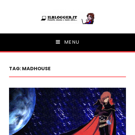
Ilblogger.it
MENU
Il portalino di blog |
TAG:
MADHOUSE