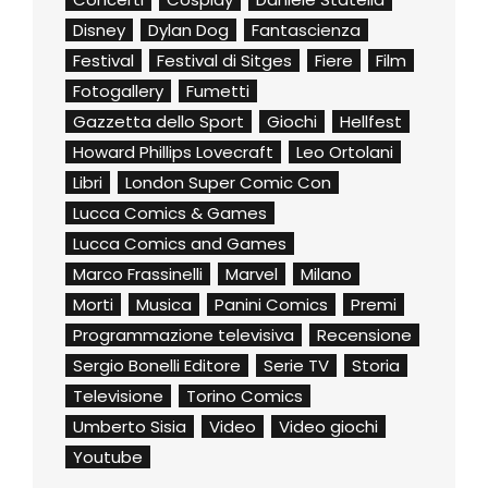
Disney
Dylan Dog
Fantascienza
Festival
Festival di Sitges
Fiere
Film
Fotogallery
Fumetti
Gazzetta dello Sport
Giochi
Hellfest
Howard Phillips Lovecraft
Leo Ortolani
Libri
London Super Comic Con
Lucca Comics & Games
Lucca Comics and Games
Marco Frassinelli
Marvel
Milano
Morti
Musica
Panini Comics
Premi
Programmazione televisiva
Recensione
Sergio Bonelli Editore
Serie TV
Storia
Televisione
Torino Comics
Umberto Sisia
Video
Video giochi
Youtube