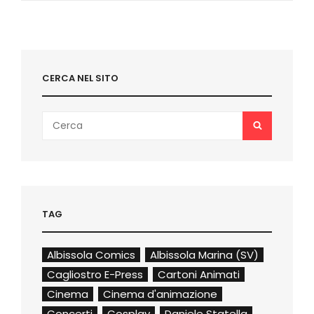
CERCA NEL SITO
Search
SEARCH
for:
TAG
Albissola Comics
Albissola Marina (SV)
Cagliostro E-Press
Cartoni Animati
Cinema
Cinema d'animazione
Concerti
Cosplay
Daniele Statella