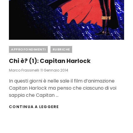
Categories
APPROFONDIMENTI
RUBRICHE
Chi è? (1): Capitan Harlock
Posted
Marco Frassinelli
11 Gennaio 2014
On
In questi giorni è nelle sale il film d’animazione
Capitan Harlock ma penso che ciascuno di voi
sappia che Capitan …
CHI
CONTINUA A LEGGERE
È?
(1):
CAPITAN
HARLOCK