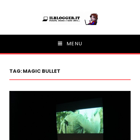
Ilblogger.it
MENU
Il portalino di blog |
TAG:
MAGIC BULLET