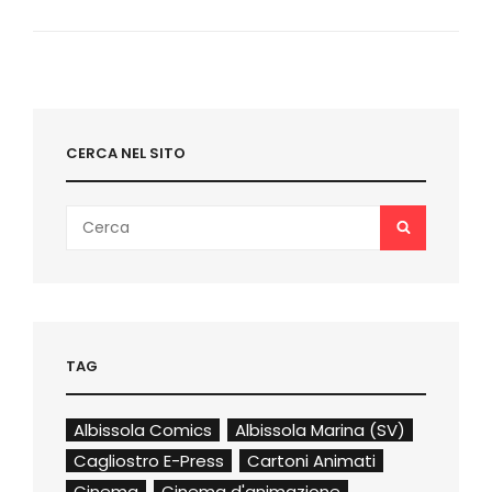
DELLA
CENSURA…
CENSURATA
CERCA NEL SITO
Search
SEARCH
for:
TAG
Albissola Comics
Albissola Marina (SV)
Cagliostro E-Press
Cartoni Animati
Cinema
Cinema d'animazione