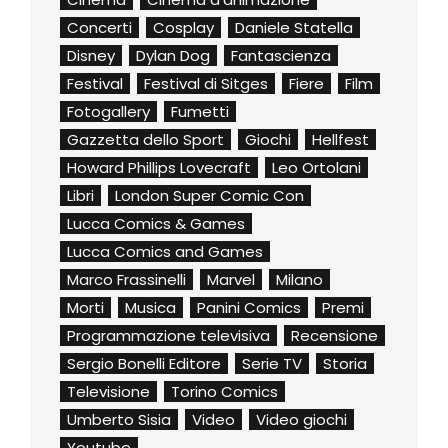
Concerti
Cosplay
Daniele Statella
Disney
Dylan Dog
Fantascienza
Festival
Festival di Sitges
Fiere
Film
Fotogallery
Fumetti
Gazzetta dello Sport
Giochi
Hellfest
Howard Phillips Lovecraft
Leo Ortolani
Libri
London Super Comic Con
Lucca Comics & Games
Lucca Comics and Games
Marco Frassinelli
Marvel
Milano
Morti
Musica
Panini Comics
Premi
Programmazione televisiva
Recensione
Sergio Bonelli Editore
Serie TV
Storia
Televisione
Torino Comics
Umberto Sisia
Video
Video giochi
Youtube