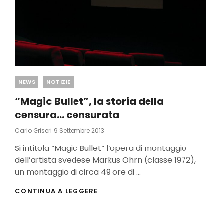
Categories
NEWS
NOTIZIE
“Magic Bullet”, la storia della
censura… censurata
Posted
Carlo Griseri
9 Settembre 2013
On
Si intitola “Magic Bullet“ l’opera di montaggio
dell’artista svedese Markus Öhrn (classe 1972),
un montaggio di circa 49 ore di …
“MAGIC
CONTINUA A LEGGERE
BULLET”,
LA
STORIA