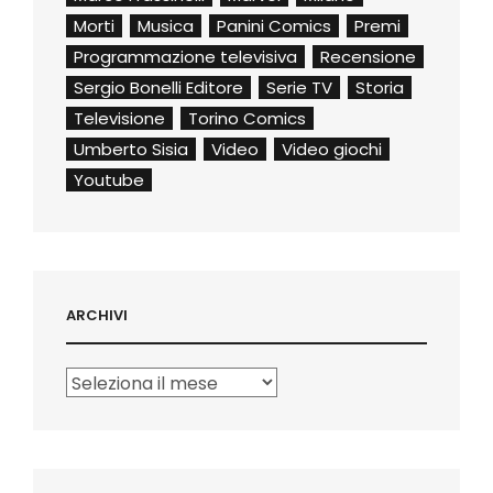
Morti
Musica
Panini Comics
Premi
Programmazione televisiva
Recensione
Sergio Bonelli Editore
Serie TV
Storia
Televisione
Torino Comics
Umberto Sisia
Video
Video giochi
Youtube
ARCHIVI
Archivi