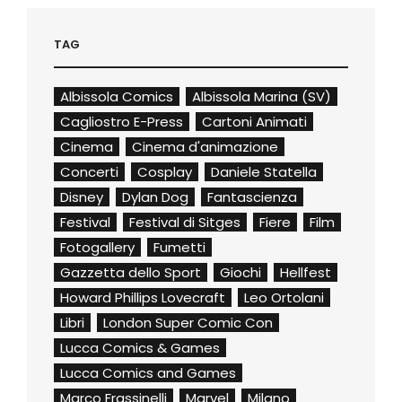
TAG
Albissola Comics
Albissola Marina (SV)
Cagliostro E-Press
Cartoni Animati
Cinema
Cinema d'animazione
Concerti
Cosplay
Daniele Statella
Disney
Dylan Dog
Fantascienza
Festival
Festival di Sitges
Fiere
Film
Fotogallery
Fumetti
Gazzetta dello Sport
Giochi
Hellfest
Howard Phillips Lovecraft
Leo Ortolani
Libri
London Super Comic Con
Lucca Comics & Games
Lucca Comics and Games
Marco Frassinelli
Marvel
Milano