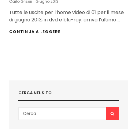
Posted
Carlo Griseri
1 Giugno 2013
On
Tutte le uscite per l’home video di 01 per il mese
di giugno 2013, in dvd e blu-ray: arriva l’ultimo …
HOME
CONTINUA A LEGGERE
VIDEO,
LE
USCITE
01
DI
GIUGNO
2013
CERCA NEL SITO
Search
SEARCH
for: