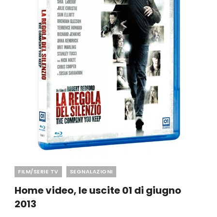
Categories
FILM/SERIE TV
SEGNALAZIONI
Home video, le uscite 01 di giugno
2013