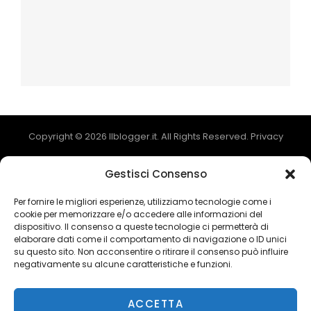
Copyright © 2026
Ilblogger.it
. All Rights Reserved.
Privacy
Catch Mag by
Catch Themes
Gestisci Consenso
Per fornire le migliori esperienze, utilizziamo tecnologie come i
cookie per memorizzare e/o accedere alle informazioni del
dispositivo. Il consenso a queste tecnologie ci permetterà di
elaborare dati come il comportamento di navigazione o ID unici
su questo sito. Non acconsentire o ritirare il consenso può influire
negativamente su alcune caratteristiche e funzioni.
Ads Blocker Detected!!!
ACCETTA