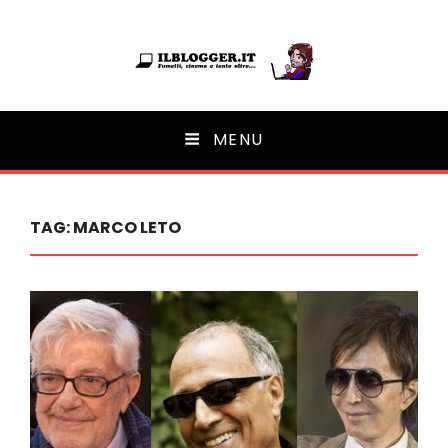
Ilblogger.it
MENU
Il portalino di blog |
TAG:
MARCO LETO