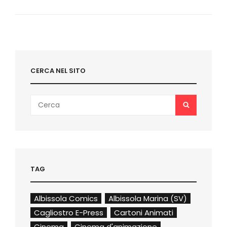
MORTI
NEL
2016
CERCA NEL SITO
Search
SEARCH
for:
TAG
Albissola Comics
Albissola Marina (SV)
Cagliostro E-Press
Cartoni Animati
Cinema
Cinema d'animazione