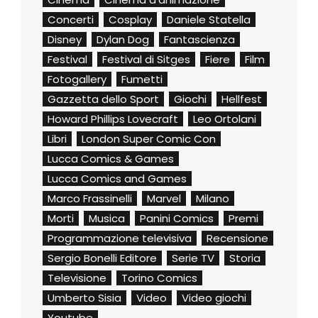
Concerti
Cosplay
Daniele Statella
Disney
Dylan Dog
Fantascienza
Festival
Festival di Sitges
Fiere
Film
Fotogallery
Fumetti
Gazzetta dello Sport
Giochi
Hellfest
Howard Phillips Lovecraft
Leo Ortolani
Libri
London Super Comic Con
Lucca Comics & Games
Lucca Comics and Games
Marco Frassinelli
Marvel
Milano
Morti
Musica
Panini Comics
Premi
Programmazione televisiva
Recensione
Sergio Bonelli Editore
Serie TV
Storia
Televisione
Torino Comics
Umberto Sisia
Video
Video giochi
Youtube