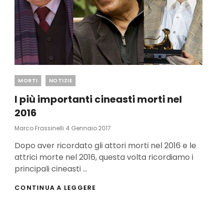
Categories
MORTI
NOTIZIE
I più importanti cineasti morti nel
2016
Posted
Marco Frassinelli
4 Gennaio 2017
On
Dopo aver ricordato gli attori morti nel 2016 e le
attrici morte nel 2016, questa volta ricordiamo i
principali cineasti …
I
CONTINUA A LEGGERE
PIÙ
IMPORTANTI
CINEASTI