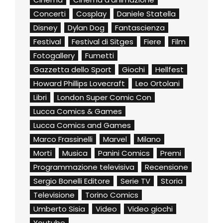
Concerti
Cosplay
Daniele Statella
Disney
Dylan Dog
Fantascienza
Festival
Festival di Sitges
Fiere
Film
Fotogallery
Fumetti
Gazzetta dello Sport
Giochi
Hellfest
Howard Phillips Lovecraft
Leo Ortolani
Libri
London Super Comic Con
Lucca Comics & Games
Lucca Comics and Games
Marco Frassinelli
Marvel
Milano
Morti
Musica
Panini Comics
Premi
Programmazione televisiva
Recensione
Sergio Bonelli Editore
Serie TV
Storia
Televisione
Torino Comics
Umberto Sisia
Video
Video giochi
Youtube