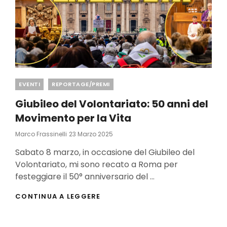
Categories
EVENTI
REPORTAGE/PREMI
Giubileo del Volontariato: 50 anni del
Movimento per la Vita
Posted
Marco Frassinelli
23 Marzo 2025
On
Sabato 8 marzo, in occasione del Giubileo del
Volontariato, mi sono recato a Roma per
festeggiare il 50° anniversario del …
GIUBILEO
CONTINUA A LEGGERE
DEL
VOLONTARIATO:
50