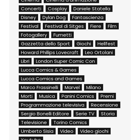
Concerti
Cosplay
Daniele Statella
Disney
Dylan Dog
Fantascienza
Festival
Festival di Sitges
Fiere
Film
Fotogallery
Fumetti
Gazzetta dello Sport
Giochi
Hellfest
Howard Phillips Lovecraft
Leo Ortolani
Libri
London Super Comic Con
Lucca Comics & Games
Lucca Comics and Games
Marco Frassinelli
Marvel
Milano
Morti
Musica
Panini Comics
Premi
Programmazione televisiva
Recensione
Sergio Bonelli Editore
Serie TV
Storia
Televisione
Torino Comics
Umberto Sisia
Video
Video giochi
Youtube