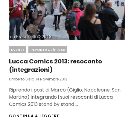
Categories
EVENTI
REPORTAGE/PREMI
Lucca Comics 2013: resoconto
(integrazioni)
Posted
Umberto Sisia
14 Novembre 2013
On
Riprendo i post di Marco (Giglio, Napoleone, San
Martino) integrando i suoi resoconti di Lucca
Comics 2013 stand by stand …
LUCCA
CONTINUA A LEGGERE
COMICS
2013:
RESOCONTO