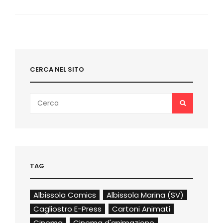
(INTEGRAZIONI)
CERCA NEL SITO
Search
SEARCH
for:
TAG
Albissola Comics
Albissola Marina (SV)
Cagliostro E-Press
Cartoni Animati
Cinema
Cinema d'animazione