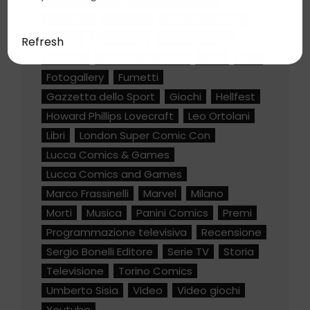
Concerti
Cosplay
Daniele Statella
Disney
Dylan Dog
Fantascienza
Refresh
Festival
Festival di Sitges
Fiere
Film
Fotogallery
Fumetti
Gazzetta dello Sport
Giochi
Hellfest
Howard Phillips Lovecraft
Leo Ortolani
Libri
London Super Comic Con
Lucca Comics & Games
Lucca Comics and Games
Marco Frassinelli
Marvel
Milano
Morti
Musica
Panini Comics
Premi
Programmazione televisiva
Recensione
Sergio Bonelli Editore
Serie TV
Storia
Televisione
Torino Comics
Umberto Sisia
Video
Video giochi
Youtube