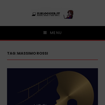
Ilblogger.it
MENU
Il portalino di blog |
TAG:
MASSIMO ROSSI