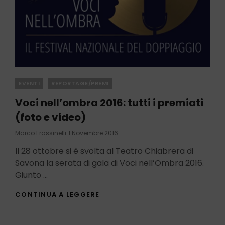
Categories
EVENTI
REPORTAGE/PREMI
Voci nell’ombra 2016: tutti i premiati
(foto e video)
Posted
Marco Frassinelli
1 Novembre 2016
On
Il 28 ottobre si è svolta al Teatro Chiabrera di
Savona la serata di gala di Voci nell’Ombra 2016.
Giunto …
VOCI
CONTINUA A LEGGERE
NELL’OMBRA
2016:
TUTTI