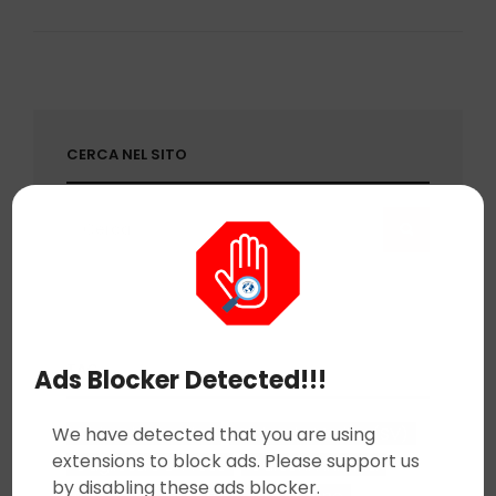
I
PREMIATI
(FOTO
E
VIDEO)
CERCA NEL SITO
Search
SEARCH
for:
TAG
Ads Blocker Detected!!!
Albissola Comics
Albissola Marina (SV)
We have detected that you are using
extensions to block ads. Please support us
Cagliostro E-Press
Cartoni Animati
by disabling these ads blocker.
Cinema
Cinema d'animazione