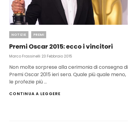
Categories
NOTIZIE
PREMI
Premi Oscar 2015: ecco i vincitori
Posted
Marco Frassinelli
23 Febbraio 2015
On
Non molte sorprese alla cerimonia di consegna di
Premi Oscar 2015 ieri sera. Quale più quale meno,
le profezie più …
PREMI
CONTINUA A LEGGERE
OSCAR
2015:
ECCO
I
VINCITORI