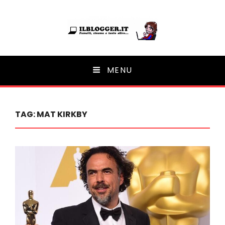
Ilblogger.it
MENU
Il portalino di blog |
TAG:
MAT KIRKBY