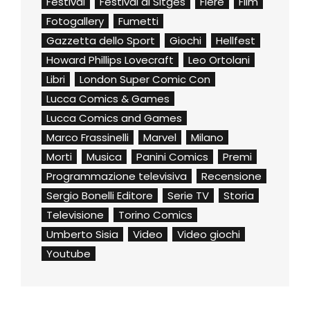
Festival
Festival di Sitges
Fiere
Film
Fotogallery
Fumetti
Gazzetta dello Sport
Giochi
Hellfest
Howard Phillips Lovecraft
Leo Ortolani
Libri
London Super Comic Con
Lucca Comics & Games
Lucca Comics and Games
Marco Frassinelli
Marvel
Milano
Morti
Musica
Panini Comics
Premi
Programmazione televisiva
Recensione
Sergio Bonelli Editore
Serie TV
Storia
Televisione
Torino Comics
Umberto Sisia
Video
Video giochi
Youtube