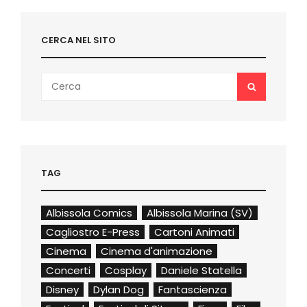
CERCA NEL SITO
Search
SEARCH
for:
TAG
Albissola Comics
Albissola Marina (SV)
Cagliostro E-Press
Cartoni Animati
Cinema
Cinema d'animazione
Concerti
Cosplay
Daniele Statella
Disney
Dylan Dog
Fantascienza