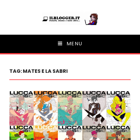
Ilblogger.it
MENU
Il portalino di blog |
TAG:
MATES E LA SABRI