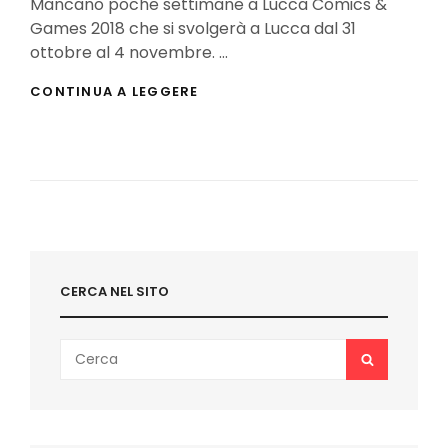
Mancano poche settimane a Lucca Comics &
Games 2018 che si svolgerà a Lucca dal 31
ottobre al 4 novembre. …
LUCCA
CONTINUA A LEGGERE
COMICS
&
GAMES
2018:
TUTTE
LE
LOCATION
CERCA NEL SITO
Search
SEARCH
for: