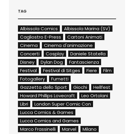
TAG
Albissola Comics
Albissola Marina (SV)
Cagliostro E-Press
Cartoni Animati
Cinema
Cinema d'animazione
Concerti
Cosplay
Daniele Statella
Disney
Dylan Dog
Fantascienza
Festival
Festival di Sitges
Fiere
Film
Fotogallery
Fumetti
Gazzetta dello Sport
Giochi
Hellfest
Howard Phillips Lovecraft
Leo Ortolani
Libri
London Super Comic Con
Lucca Comics & Games
Lucca Comics and Games
Marco Frassinelli
Marvel
Milano