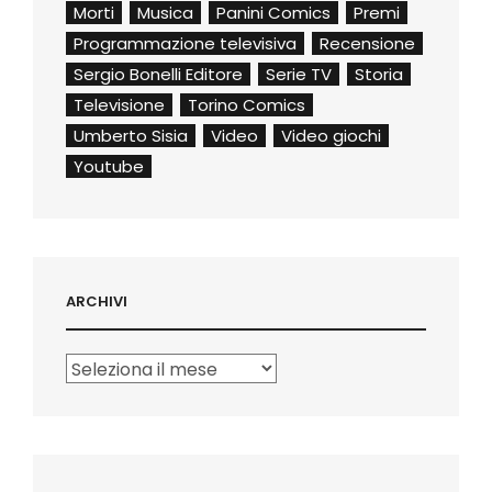
Morti
Musica
Panini Comics
Premi
Programmazione televisiva
Recensione
Sergio Bonelli Editore
Serie TV
Storia
Televisione
Torino Comics
Umberto Sisia
Video
Video giochi
Youtube
ARCHIVI
Archivi