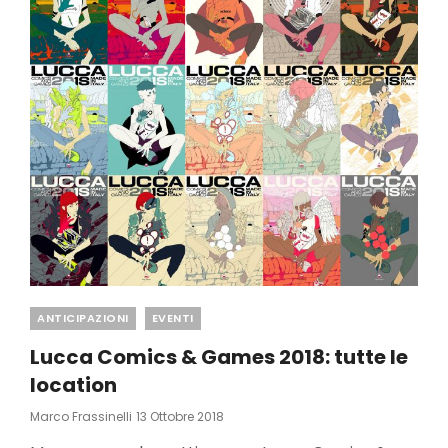
Categories
ANTICIPAZIONI
EVENTI
Lucca Comics & Games 2018: tutte le
location
Posted
Marco Frassinelli
13 Ottobre 2018
On