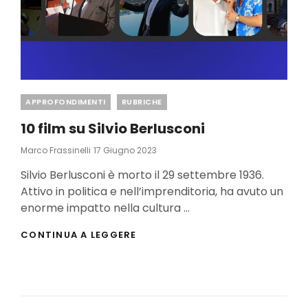
Categories
APPROFONDIMENTI
RUBRICHE
10 film su Silvio Berlusconi
Posted
Marco Frassinelli
17 Giugno 2023
On
Silvio Berlusconi è morto il 29 settembre 1936.
Attivo in politica e nell’imprenditoria, ha avuto un
enorme impatto nella cultura …
10
CONTINUA A LEGGERE
FILM
SU
SILVIO
BERLUSCONI