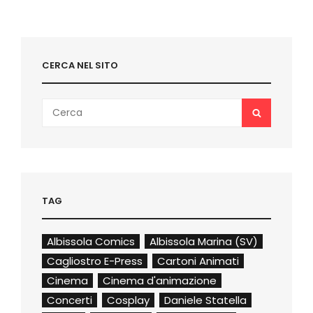
CERCA NEL SITO
Search
SEARCH
for:
TAG
Albissola Comics
Albissola Marina (SV)
Cagliostro E-Press
Cartoni Animati
Cinema
Cinema d'animazione
Concerti
Cosplay
Daniele Statella