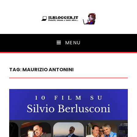
Ilblogger.it
MENU
Il portalino di blog |
TAG:
MAURIZIO ANTONINI