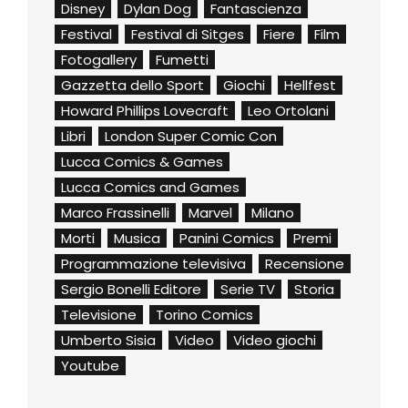
Disney
Dylan Dog
Fantascienza
Festival
Festival di Sitges
Fiere
Film
Fotogallery
Fumetti
Gazzetta dello Sport
Giochi
Hellfest
Howard Phillips Lovecraft
Leo Ortolani
Libri
London Super Comic Con
Lucca Comics & Games
Lucca Comics and Games
Marco Frassinelli
Marvel
Milano
Morti
Musica
Panini Comics
Premi
Programmazione televisiva
Recensione
Sergio Bonelli Editore
Serie TV
Storia
Televisione
Torino Comics
Umberto Sisia
Video
Video giochi
Youtube