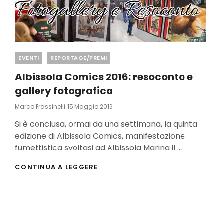
Categories
EVENTI
REPORTAGE/PREMI
Albissola Comics 2016: resoconto e
gallery fotografica
Posted
Marco Frassinelli
15 Maggio 2016
On
Si è conclusa, ormai da una settimana, la quinta
edizione di Albissola Comics, manifestazione
fumettistica svoltasi ad Albissola Marina il …
ALBISSOLA
CONTINUA A LEGGERE
COMICS
2016:
RESOCONTO
E
GALLERY