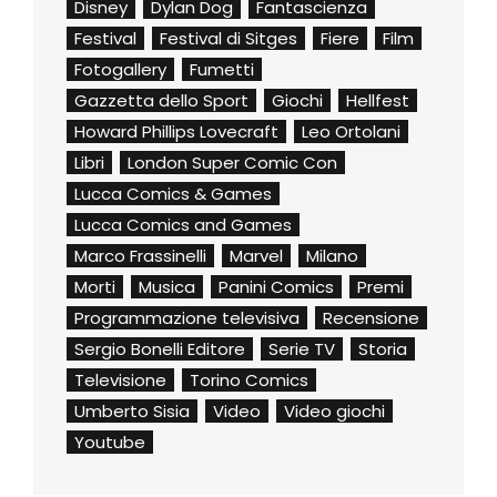
Disney
Dylan Dog
Fantascienza
Festival
Festival di Sitges
Fiere
Film
Fotogallery
Fumetti
Gazzetta dello Sport
Giochi
Hellfest
Howard Phillips Lovecraft
Leo Ortolani
Libri
London Super Comic Con
Lucca Comics & Games
Lucca Comics and Games
Marco Frassinelli
Marvel
Milano
Morti
Musica
Panini Comics
Premi
Programmazione televisiva
Recensione
Sergio Bonelli Editore
Serie TV
Storia
Televisione
Torino Comics
Umberto Sisia
Video
Video giochi
Youtube