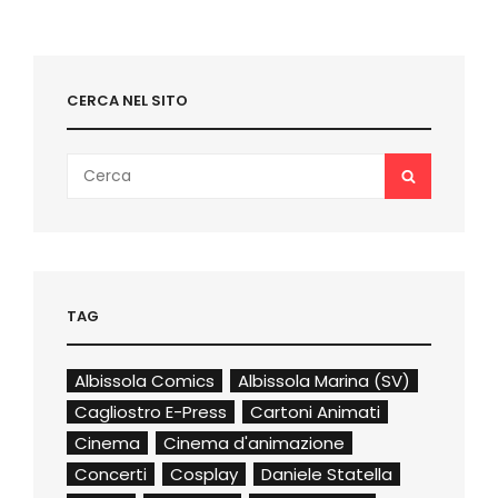
FOTOGRAFICA
CERCA NEL SITO
Search
SEARCH
for:
TAG
Albissola Comics
Albissola Marina (SV)
Cagliostro E-Press
Cartoni Animati
Cinema
Cinema d'animazione
Concerti
Cosplay
Daniele Statella