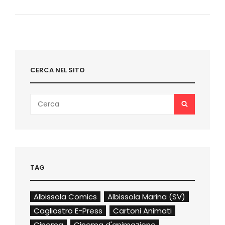
2015:
LE
NOVITÀ
DAI
SETTORI
CERCA NEL SITO
Search
SEARCH
for:
TAG
Albissola Comics
Albissola Marina (SV)
Cagliostro E-Press
Cartoni Animati
Cinema
Cinema d'animazione