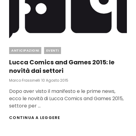
Categories
ANTICIPAZIONI
EVENTI
Lucca Comics and Games 2015: le
novità dai settori
Posted
Marco Frassinelli
10 Agosto 2015
On
Dopo aver visto il manifesto e le prime news,
ecco le novità di Lucca Comics and Games 2015,
settore per …
LUCCA
CONTINUA A LEGGERE
COMICS
AND
GAMES