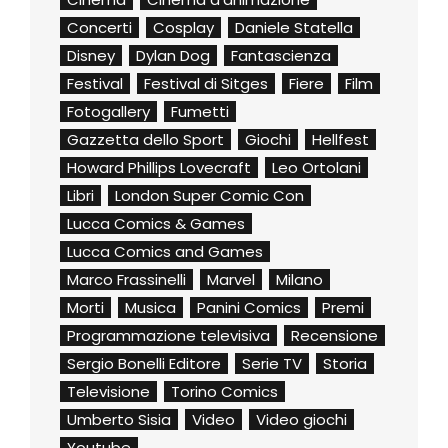
Concerti
Cosplay
Daniele Statella
Disney
Dylan Dog
Fantascienza
Festival
Festival di Sitges
Fiere
Film
Fotogallery
Fumetti
Gazzetta dello Sport
Giochi
Hellfest
Howard Phillips Lovecraft
Leo Ortolani
Libri
London Super Comic Con
Lucca Comics & Games
Lucca Comics and Games
Marco Frassinelli
Marvel
Milano
Morti
Musica
Panini Comics
Premi
Programmazione televisiva
Recensione
Sergio Bonelli Editore
Serie TV
Storia
Televisione
Torino Comics
Umberto Sisia
Video
Video giochi
Youtube