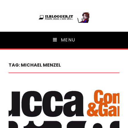
Ilblogger.it
MENU
Il portalino di blog |
TAG:
MICHAEL MENZEL