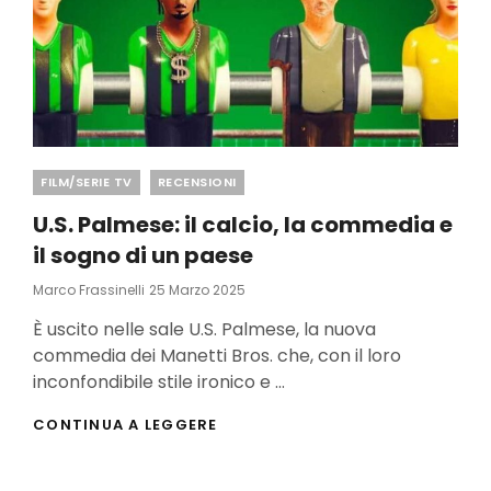
Categories
FILM/SERIE TV
RECENSIONI
U.S. Palmese: il calcio, la commedia e
il sogno di un paese
Posted
Marco Frassinelli
25 Marzo 2025
On
È uscito nelle sale U.S. Palmese, la nuova
commedia dei Manetti Bros. che, con il loro
inconfondibile stile ironico e …
U.S.
CONTINUA A LEGGERE
PALMESE:
IL
CALCIO,