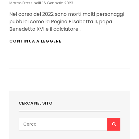
Posted
Marco Frassinelli
16 Gennaio 2023
On
Nel corso del 2022 sono morti molti personaggi
pubblici come la Regina Elisabetta II, papa
Benedetto XVI e il calciatore …
I
CONTINUA A LEGGERE
PRINCIPALI
FUMETTISTI
MORTI
NEL
2022
CERCA NEL SITO
Search
SEARCH
for: