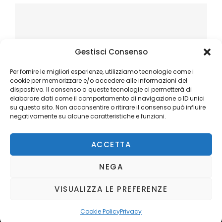
Gestisci Consenso
Per fornire le migliori esperienze, utilizziamo tecnologie come i
cookie per memorizzare e/o accedere alle informazioni del
dispositivo. Il consenso a queste tecnologie ci permetterà di
elaborare dati come il comportamento di navigazione o ID unici
su questo sito. Non acconsentire o ritirare il consenso può influire
negativamente su alcune caratteristiche e funzioni.
ACCETTA
NEGA
VISUALIZZA LE PREFERENZE
Copyright © 2026
Ilblogger.it
. All Rights Reserved.
Privacy
Catch Mag by
Catch Themes
Cookie Policy
Privacy