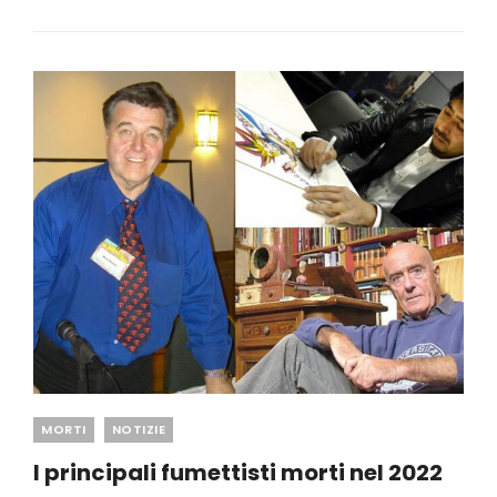
LA
COMMEDIA
E
IL
SOGNO
DI
UN
PAESE
Categories
MORTI
NOTIZIE
I principali fumettisti morti nel 2022