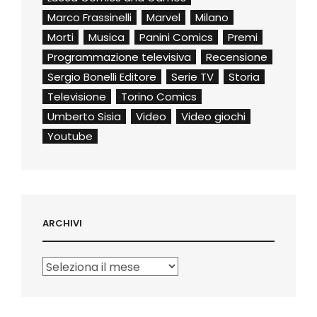
Marco Frassinelli
Marvel
Milano
Morti
Musica
Panini Comics
Premi
Programmazione televisiva
Recensione
Sergio Bonelli Editore
Serie TV
Storia
Televisione
Torino Comics
Umberto Sisia
Video
Video giochi
Youtube
ARCHIVI
Archivi