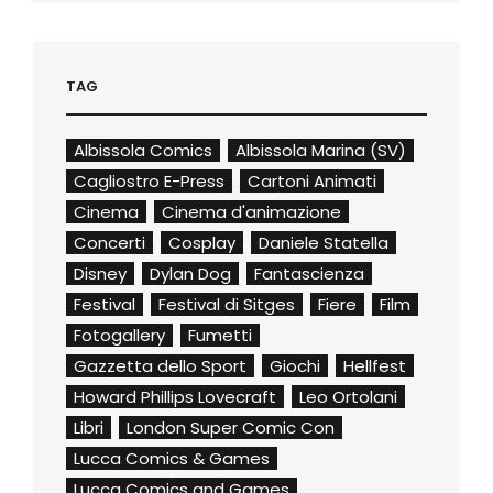
TAG
Albissola Comics
Albissola Marina (SV)
Cagliostro E-Press
Cartoni Animati
Cinema
Cinema d'animazione
Concerti
Cosplay
Daniele Statella
Disney
Dylan Dog
Fantascienza
Festival
Festival di Sitges
Fiere
Film
Fotogallery
Fumetti
Gazzetta dello Sport
Giochi
Hellfest
Howard Phillips Lovecraft
Leo Ortolani
Libri
London Super Comic Con
Lucca Comics & Games
Lucca Comics and Games