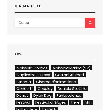
CERCA NEL SITO
Search
SEARCH
for:
TAG
Albissola Comics
Albissola Marina (SV)
Cagliostro E-Press
Cartoni Animati
Cinema
Cinema d'animazione
Concerti
Cosplay
Daniele Statella
Disney
Dylan Dog
Fantascienza
Festival
Festival di Sitges
Fiere
Film
Fotogallery
Fumetti