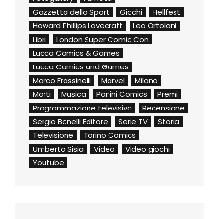
Gazzetta dello Sport
Giochi
Hellfest
Howard Phillips Lovecraft
Leo Ortolani
Libri
London Super Comic Con
Lucca Comics & Games
Lucca Comics and Games
Marco Frassinelli
Marvel
Milano
Morti
Musica
Panini Comics
Premi
Programmazione televisiva
Recensione
Sergio Bonelli Editore
Serie TV
Storia
Televisione
Torino Comics
Umberto Sisia
Video
Video giochi
Youtube