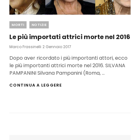
Categories
MORTI
NOTIZIE
Le più importati attrici morte nel 2016
Posted
Marco Frassinelli
2 Gennaio 2017
On
Dopo aver ricordato i più importanti attori, ecco
le più importanti attrici morte nel 2016. SILVANA
PAMPANINI Silvana Pampanini (Roma, …
LE
CONTINUA A LEGGERE
PIÙ
IMPORTATI
ATTRICI
MORTE
NEL
2016