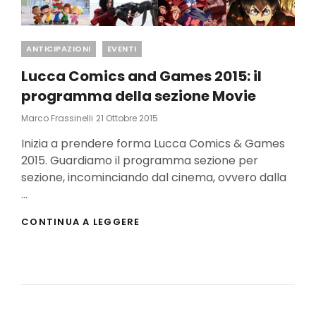
Categories
ANTICIPAZIONI
EVENTI
Lucca Comics and Games 2015: il
programma della sezione Movie
Posted
Marco Frassinelli
21 Ottobre 2015
On
Inizia a prendere forma Lucca Comics & Games
2015. Guardiamo il programma sezione per
sezione, incominciando dal cinema, ovvero dalla
…
LUCCA
CONTINUA A LEGGERE
COMICS
AND
GAMES
2015:
IL
PROGRAMMA
DELLA