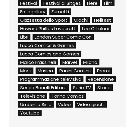
Festival
Festival di Sitges
Fiere
Film
Fotogallery
Fumetti
Gazzetta dello Sport
Giochi
Hellfest
Howard Phillips Lovecraft
Leo Ortolani
Libri
London Super Comic Con
Lucca Comics & Games
Lucca Comics and Games
Marco Frassinelli
Marvel
Milano
Morti
Musica
Panini Comics
Premi
Programmazione televisiva
Recensione
Sergio Bonelli Editore
Serie TV
Storia
Televisione
Torino Comics
Umberto Sisia
Video
Video giochi
Youtube