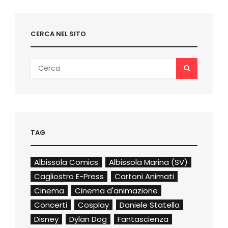
SEZIONE
MOVIE
CERCA NEL SITO
Search
SEARCH
for:
TAG
Albissola Comics
Albissola Marina (SV)
Cagliostro E-Press
Cartoni Animati
Cinema
Cinema d'animazione
Concerti
Cosplay
Daniele Statella
Disney
Dylan Dog
Fantascienza