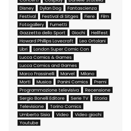
Disney
Dylan Dog
Fantascienza
Festival
Festival di Sitges
Fiere
Film
Fotogallery
Fumetti
Gazzetta dello Sport
Giochi
Hellfest
Howard Phillips Lovecraft
Leo Ortolani
Libri
London Super Comic Con
Lucca Comics & Games
Lucca Comics and Games
Marco Frassinelli
Marvel
Milano
Morti
Musica
Panini Comics
Premi
Programmazione televisiva
Recensione
Sergio Bonelli Editore
Serie TV
Storia
Televisione
Torino Comics
Umberto Sisia
Video
Video giochi
Youtube