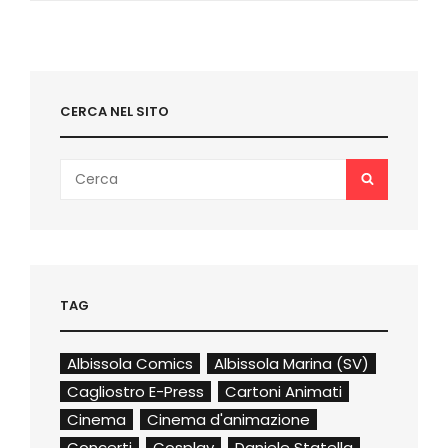
&
VIDEO]
CERCA NEL SITO
Search
SEARCH
for:
TAG
Albissola Comics
Albissola Marina (SV)
Cagliostro E-Press
Cartoni Animati
Cinema
Cinema d'animazione
Concerti
Cosplay
Daniele Statella