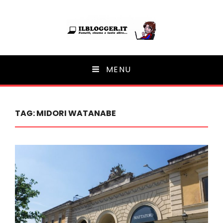
Ilblogger.it
MENU
Il portalino di blog |
TAG:
MIDORI WATANABE