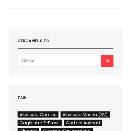
PRINCIPESSA
LEILA
DI
STAR
WARS
CERCA NEL SITO
Search
SEARCH
for:
TAG
Albissola Comics
Albissola Marina (SV)
Cagliostro E-Press
Cartoni Animati
Cinema
Cinema d'animazione