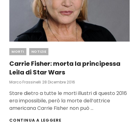
Categories
MORTI
NOTIZIE
Carrie Fisher: morta la principessa
Leila di Star Wars
Posted
Marco Frassinelli
28 Dicembre 2016
On
Stare dietro a tutte le morti illustri di questo 2016
era impossibile, però la morte dell’attrice
americana Carrie Fisher non può …
CARRIE
CONTINUA A LEGGERE
FISHER:
MORTA
LA