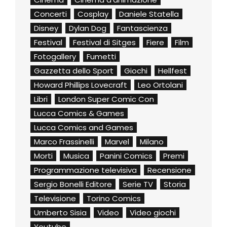
Concerti
Cosplay
Daniele Statella
Disney
Dylan Dog
Fantascienza
Festival
Festival di Sitges
Fiere
Film
Fotogallery
Fumetti
Gazzetta dello Sport
Giochi
Hellfest
Howard Phillips Lovecraft
Leo Ortolani
Libri
London Super Comic Con
Lucca Comics & Games
Lucca Comics and Games
Marco Frassinelli
Marvel
Milano
Morti
Musica
Panini Comics
Premi
Programmazione televisiva
Recensione
Sergio Bonelli Editore
Serie TV
Storia
Televisione
Torino Comics
Umberto Sisia
Video
Video giochi
Youtube