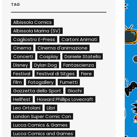
TAG
Albissola Comics
Albissola Marina (SV)
Cagliostro E-Press
Cartoni Animati
Cinema
Cinema d'animazione
Concerti
Cosplay
Daniele Statella
Disney
Dylan Dog
Fantascienza
Festival
Festival di Sitges
Fiere
Film
Fotogallery
Fumetti
Gazzetta dello Sport
Giochi
Hellfest
Howard Phillips Lovecraft
Leo Ortolani
Libri
London Super Comic Con
Lucca Comics & Games
Lucca Comics and Games