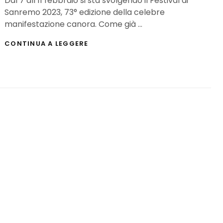
Dal 7 all’11 febbraio si sta svolgendo il Festival di
Sanremo 2023, 73° edizione della celebre
manifestazione canora. Come già …
FESTIVAL
CONTINUA A LEGGERE
DI
SANREMO
2023:
LA
SERATA
DELLE
COVER
–
LE
PAGELLE