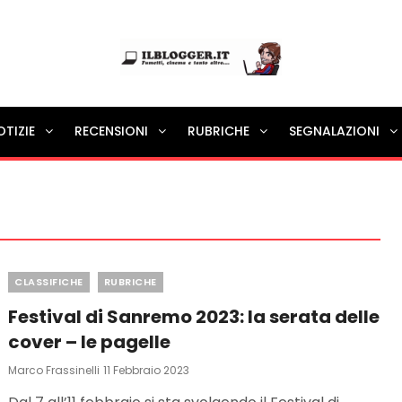
Ilblogger.it
OTIZIE
RECENSIONI
RUBRICHE
SEGNALAZIONI
Il portalino di blog |
Categories
CLASSIFICHE
RUBRICHE
Festival di Sanremo 2023: la serata delle
cover – le pagelle
Posted
Marco Frassinelli
11 Febbraio 2023
On