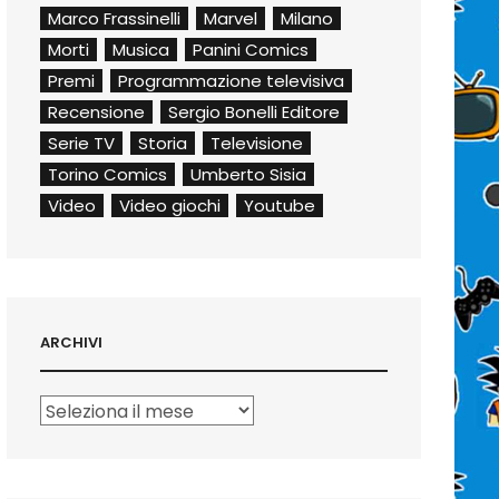
Marco Frassinelli
Marvel
Milano
Morti
Musica
Panini Comics
Premi
Programmazione televisiva
Recensione
Sergio Bonelli Editore
Serie TV
Storia
Televisione
Torino Comics
Umberto Sisia
Video
Video giochi
Youtube
ARCHIVI
Archivi