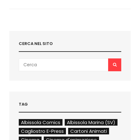
I
VINCITORI
CON
IL
MIO
COMMENTO
CERCA NEL SITO
Search
SEARCH
for:
TAG
Albissola Comics
Albissola Marina (SV)
Cagliostro E-Press
Cartoni Animati
Cinema
Cinema d'animazione