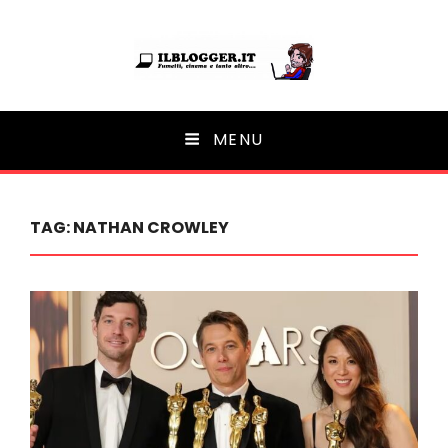
Ilblogger.it
MENU
Il portalino di blog |
TAG:
NATHAN CROWLEY