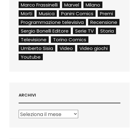
Marco Frassinelli
Marvel
Milano
Morti
Musica
Panini Comics
Premi
Programmazione televisiva
Recensione
Sergio Bonelli Editore
Serie TV
Storia
Televisione
Torino Comics
Umberto Sisia
Video
Video giochi
Youtube
ARCHIVI
Archivi