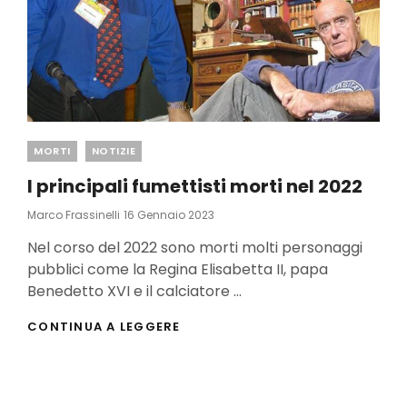
Categories
MORTI
NOTIZIE
I principali fumettisti morti nel 2022
Posted
Marco Frassinelli
16 Gennaio 2023
On
Nel corso del 2022 sono morti molti personaggi
pubblici come la Regina Elisabetta II, papa
Benedetto XVI e il calciatore …
I
CONTINUA A LEGGERE
PRINCIPALI
FUMETTISTI
MORTI
NEL