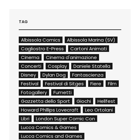
TAG
Albissola Comics
Albissola Marina (SV)
Cagliostro E-Press
Cartoni Animati
Cinema
Cinema d'animazione
Concerti
Cosplay
Daniele Statella
Disney
Dylan Dog
Fantascienza
Festival
Festival di Sitges
Fiere
Film
Fotogallery
Fumetti
Gazzetta dello Sport
Giochi
Hellfest
Howard Phillips Lovecraft
Leo Ortolani
Libri
London Super Comic Con
Lucca Comics & Games
Lucca Comics and Games