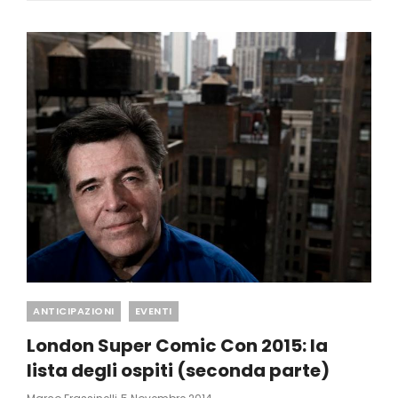
2022
Categories
ANTICIPAZIONI
EVENTI
London Super Comic Con 2015: la
lista degli ospiti (seconda parte)
Posted