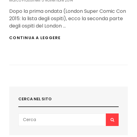
Marco Frassinelli
5 Novembre 2014
On
Dopo la prima ondata (London Super Comic Con
2015: la lista degli ospiti), ecco la seconda parte
degli ospiti del London …
LONDON
CONTINUA A LEGGERE
SUPER
COMIC
CON
2015:
LA
LISTA
DEGLI
OSPITI
(SECONDA
PARTE)
CERCA NEL SITO
Search
SEARCH
for: