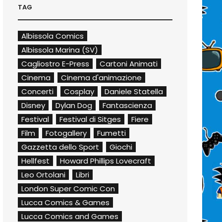
TAG
Albissola Comics
Albissola Marina (SV)
Cagliostro E-Press
Cartoni Animati
Cinema
Cinema d'animazione
Concerti
Cosplay
Daniele Statella
Disney
Dylan Dog
Fantascienza
Festival
Festival di Sitges
Fiere
Film
Fotogallery
Fumetti
Gazzetta dello Sport
Giochi
Hellfest
Howard Phillips Lovecraft
Leo Ortolani
Libri
London Super Comic Con
Lucca Comics & Games
Lucca Comics and Games