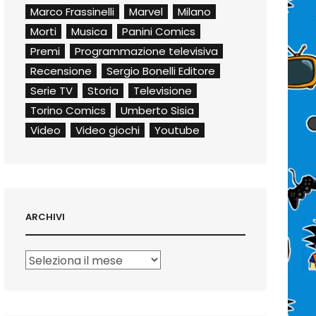
Marco Frassinelli
Marvel
Milano
Morti
Musica
Panini Comics
Premi
Programmazione televisiva
Recensione
Sergio Bonelli Editore
Serie TV
Storia
Televisione
Torino Comics
Umberto Sisia
Video
Video giochi
Youtube
ARCHIVI
Archivi