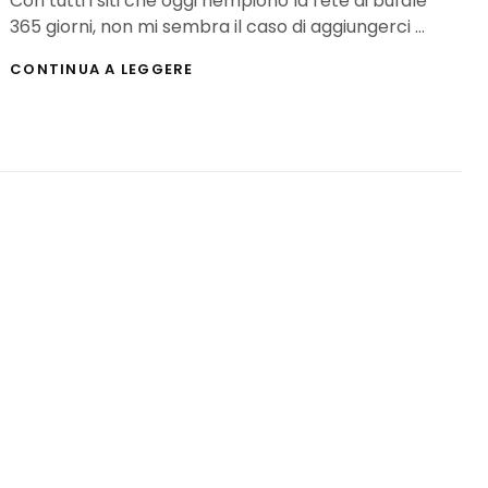
Con tutti i siti che oggi riempiono la rete di bufale
365 giorni, non mi sembra il caso di aggiungerci …
PESCE
CONTINUA A LEGGERE
D’APRILE:
ANNUNCIATO
IL
CAST
DEL
FILM
DI
SANDMAN