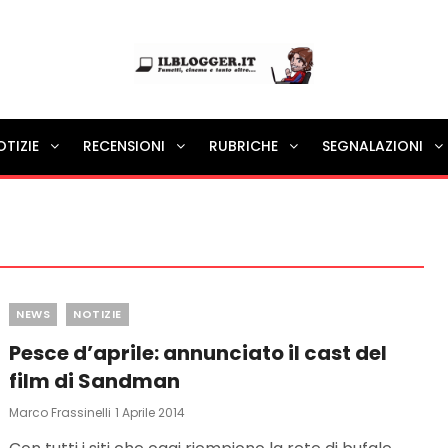
Ilblogger.it
OTIZIE
RECENSIONI
RUBRICHE
SEGNALAZIONI
Il portalino di blog |
Categories
NEWS
NOTIZIE
Pesce d’aprile: annunciato il cast del
film di Sandman
Posted
Marco Frassinelli
1 Aprile 2014
On