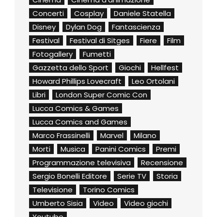
Concerti
Cosplay
Daniele Statella
Disney
Dylan Dog
Fantascienza
Festival
Festival di Sitges
Fiere
Film
Fotogallery
Fumetti
Gazzetta dello Sport
Giochi
Hellfest
Howard Phillips Lovecraft
Leo Ortolani
Libri
London Super Comic Con
Lucca Comics & Games
Lucca Comics and Games
Marco Frassinelli
Marvel
Milano
Morti
Musica
Panini Comics
Premi
Programmazione televisiva
Recensione
Sergio Bonelli Editore
Serie TV
Storia
Televisione
Torino Comics
Umberto Sisia
Video
Video giochi
Youtube