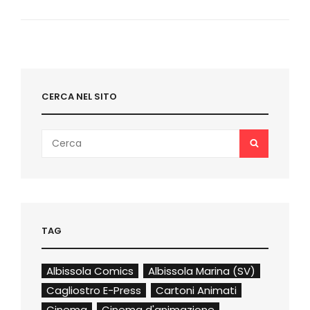
GATTI
DEI
FUMETTI
E
CARTONI
ANIMATI
CERCA NEL SITO
Search
SEARCH
for:
TAG
Albissola Comics
Albissola Marina (SV)
Cagliostro E-Press
Cartoni Animati
Cinema
Cinema d'animazione