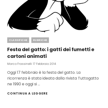
Categories
CLASSIFICHE
RUBRICHE
Festa del gatto: i gatti dei fumetti e
cartoni animati
Posted
Marco Frassinelli
17 Febbraio 2014
On
Oggi 17 febbraio è la festa del gatto. La
ricorrenza è stata ideata dalla rivista Tuttogatto
ne 1990 e oggi si …
FESTA
CONTINUA A LEGGERE
DEL
GATTO:
I