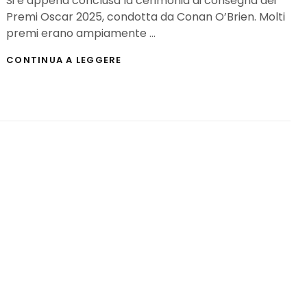
Si è appena conclusa la cerimonia di consegna dei
Premi Oscar 2025, condotta da Conan O’Brien. Molti
premi erano ampiamente …
PREMI
CONTINUA A LEGGERE
OSCAR
2025:
TUTTI
I
VINCITORI
CON
IL
MIO
COMMENTO