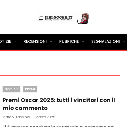
Ilblogger.it
OTIZIE
RECENSIONI
RUBRICHE
SEGNALAZIONI
Il portalino di blog |
Categories
NOTIZIE
PREMI
Premi Oscar 2025: tutti i vincitori con il
mio commento
Posted
Marco Frassinelli
3 Marzo 2025
On