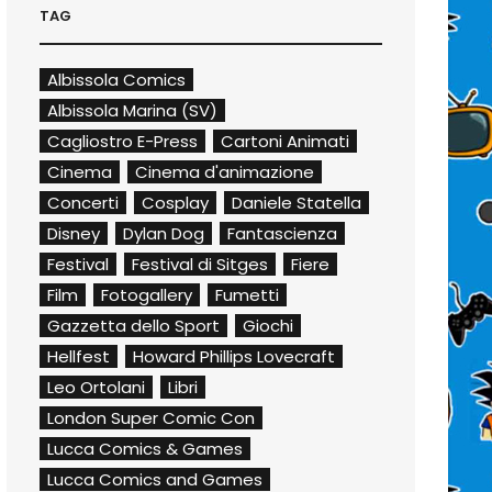
TAG
Albissola Comics
Albissola Marina (SV)
Cagliostro E-Press
Cartoni Animati
Cinema
Cinema d'animazione
Concerti
Cosplay
Daniele Statella
Disney
Dylan Dog
Fantascienza
Festival
Festival di Sitges
Fiere
Film
Fotogallery
Fumetti
Gazzetta dello Sport
Giochi
Hellfest
Howard Phillips Lovecraft
Leo Ortolani
Libri
London Super Comic Con
Lucca Comics & Games
Lucca Comics and Games