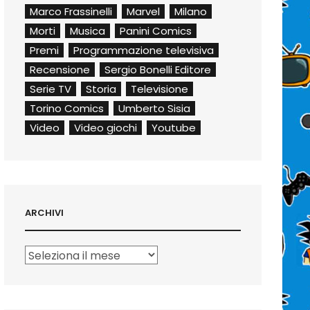
Marco Frassinelli
Marvel
Milano
Morti
Musica
Panini Comics
Premi
Programmazione televisiva
Recensione
Sergio Bonelli Editore
Serie TV
Storia
Televisione
Torino Comics
Umberto Sisia
Video
Video giochi
Youtube
ARCHIVI
Archivi