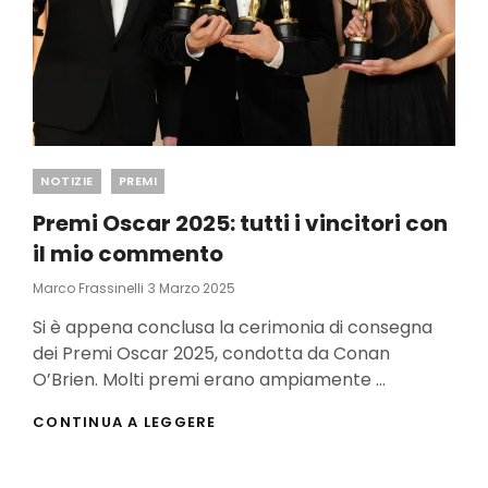
Categories
NOTIZIE
PREMI
Premi Oscar 2025: tutti i vincitori con
il mio commento
Posted
Marco Frassinelli
3 Marzo 2025
On
Si è appena conclusa la cerimonia di consegna
dei Premi Oscar 2025, condotta da Conan
O’Brien. Molti premi erano ampiamente …
PREMI
CONTINUA A LEGGERE
OSCAR
2025:
TUTTI