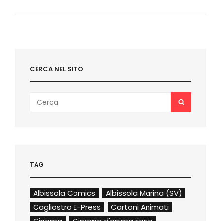
I
VINCITORI
CON
IL
MIO
COMMENTO
CERCA NEL SITO
Search
SEARCH
for:
TAG
Albissola Comics
Albissola Marina (SV)
Cagliostro E-Press
Cartoni Animati
Cinema
Cinema d'animazione