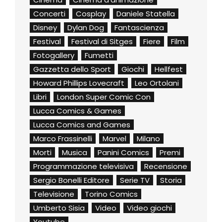
Concerti
Cosplay
Daniele Statella
Disney
Dylan Dog
Fantascienza
Festival
Festival di Sitges
Fiere
Film
Fotogallery
Fumetti
Gazzetta dello Sport
Giochi
Hellfest
Howard Phillips Lovecraft
Leo Ortolani
Libri
London Super Comic Con
Lucca Comics & Games
Lucca Comics and Games
Marco Frassinelli
Marvel
Milano
Morti
Musica
Panini Comics
Premi
Programmazione televisiva
Recensione
Sergio Bonelli Editore
Serie TV
Storia
Televisione
Torino Comics
Umberto Sisia
Video
Video giochi
Youtube