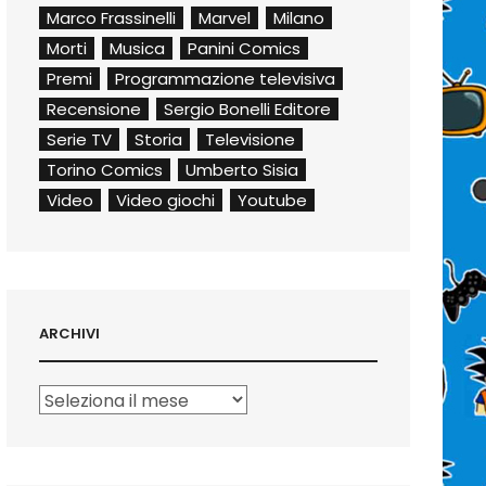
Marco Frassinelli
Marvel
Milano
Morti
Musica
Panini Comics
Premi
Programmazione televisiva
Recensione
Sergio Bonelli Editore
Serie TV
Storia
Televisione
Torino Comics
Umberto Sisia
Video
Video giochi
Youtube
ARCHIVI
Archivi