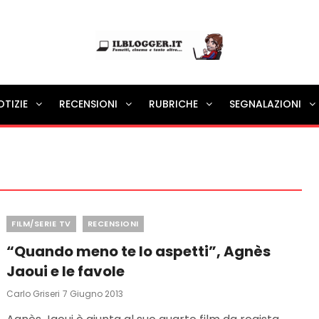
Ilblogger.it
OTIZIE
RECENSIONI
RUBRICHE
SEGNALAZIONI
Il portalino di blog |
Categories
FILM/SERIE TV
RECENSIONI
“Quando meno te lo aspetti”, Agnès
Jaoui e le favole
Posted
Carlo Griseri
7 Giugno 2013
On