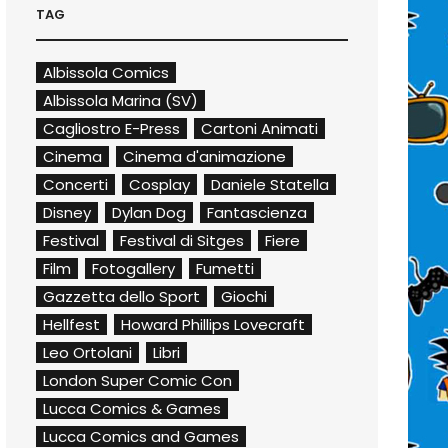
TAG
Albissola Comics
Albissola Marina (SV)
Cagliostro E-Press
Cartoni Animati
Cinema
Cinema d'animazione
Concerti
Cosplay
Daniele Statella
Disney
Dylan Dog
Fantascienza
Festival
Festival di Sitges
Fiere
Film
Fotogallery
Fumetti
Gazzetta dello Sport
Giochi
Hellfest
Howard Phillips Lovecraft
Leo Ortolani
Libri
London Super Comic Con
Lucca Comics & Games
Lucca Comics and Games