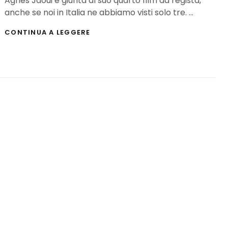
Agnès Jaoui è giunta al suo quarto film da regista,
anche se noi in Italia ne abbiamo visti solo tre. …
“QUANDO
CONTINUA A LEGGERE
MENO
TE
LO
ASPETTI”,
AGNÈS
JAOUI
E
LE
FAVOLE