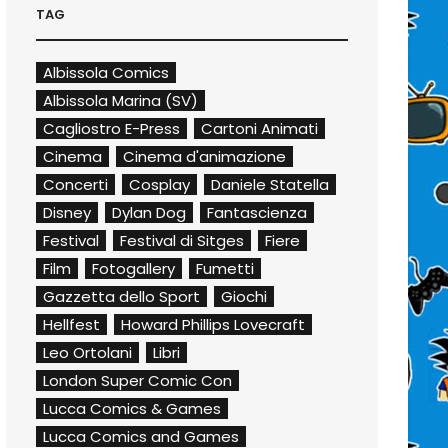
TAG
Albissola Comics
Albissola Marina (SV)
Cagliostro E-Press
Cartoni Animati
Cinema
Cinema d'animazione
Concerti
Cosplay
Daniele Statella
Disney
Dylan Dog
Fantascienza
Festival
Festival di Sitges
Fiere
Film
Fotogallery
Fumetti
Gazzetta dello Sport
Giochi
Hellfest
Howard Phillips Lovecraft
Leo Ortolani
Libri
London Super Comic Con
Lucca Comics & Games
Lucca Comics and Games