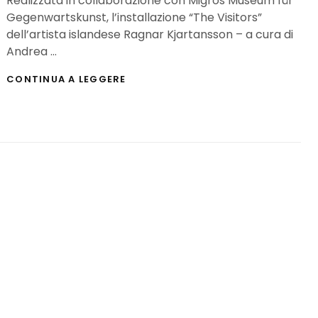
Realizzata in collaborazione con Migros Museum für
Gegenwartskunst, l’installazione “The Visitors”
dell’artista islandese Ragnar Kjartansson – a cura di
Andrea …
“THE
CONTINUA A LEGGERE
VISITORS”,
UN’ESPERIENZA
FIRMATA
RAGNAR
KJARTANSSON