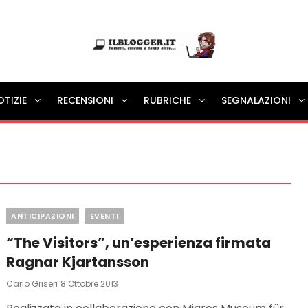
Ilblogger.it
OTIZIE
RECENSIONI
RUBRICHE
SEGNALAZIONI
Il portalino di blog |
Categories
ANTICIPAZIONI
EVENTI
“The Visitors”, un’esperienza firmata
Ragnar Kjartansson
Posted
Carlo Griseri
8 Ottobre 2013
On