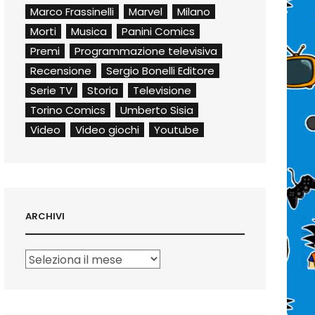
Marco Frassinelli
Marvel
Milano
Morti
Musica
Panini Comics
Premi
Programmazione televisiva
Recensione
Sergio Bonelli Editore
Serie TV
Storia
Televisione
Torino Comics
Umberto Sisia
Video
Video giochi
Youtube
ARCHIVI
Archivi