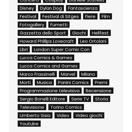
Disney
Dylan Dog
Fantascienza
Festival
Festival di Sitges
Fiere
Film
Fotogallery
Fumetti
Gazzetta dello Sport
Giochi
Hellfest
Howard Phillips Lovecraft
Leo Ortolani
Libri
London Super Comic Con
Lucca Comics & Games
Lucca Comics and Games
Marco Frassinelli
Marvel
Milano
Morti
Musica
Panini Comics
Premi
Programmazione televisiva
Recensione
Sergio Bonelli Editore
Serie TV
Storia
Televisione
Torino Comics
Umberto Sisia
Video
Video giochi
Youtube