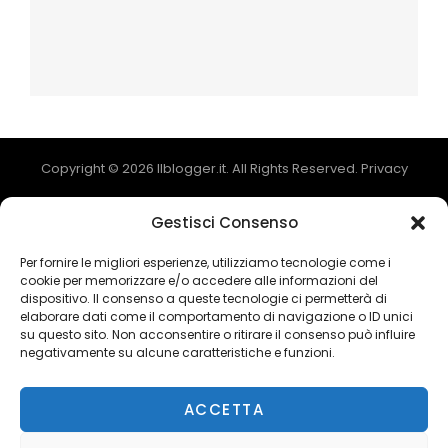
Copyright © 2026
Ilblogger.it
. All Rights Reserved.
Privacy
Catch Mag by
Catch Themes
Gestisci Consenso
Per fornire le migliori esperienze, utilizziamo tecnologie come i
cookie per memorizzare e/o accedere alle informazioni del
dispositivo. Il consenso a queste tecnologie ci permetterà di
elaborare dati come il comportamento di navigazione o ID unici
su questo sito. Non acconsentire o ritirare il consenso può influire
negativamente su alcune caratteristiche e funzioni.
Ads Blocker Detected!!!
ACCETTA