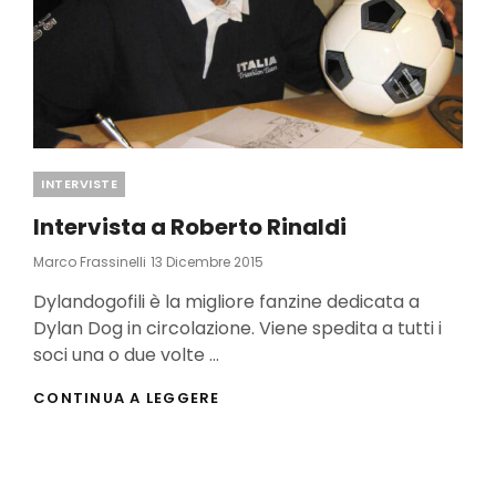
Categories
INTERVISTE
Intervista a Roberto Rinaldi
Posted
Marco Frassinelli
13 Dicembre 2015
On
Dylandogofili è la migliore fanzine dedicata a
Dylan Dog in circolazione. Viene spedita a tutti i
soci una o due volte …
INTERVISTA
CONTINUA A LEGGERE
A
ROBERTO
RINALDI