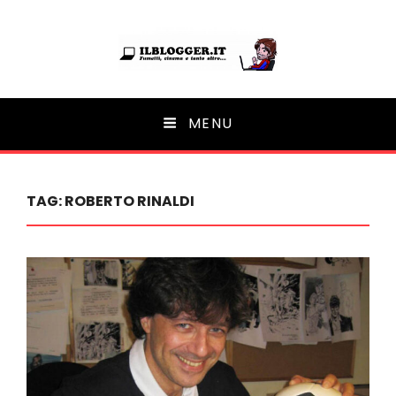
Ilblogger.it
MENU
Il portalino di blog |
TAG:
ROBERTO RINALDI