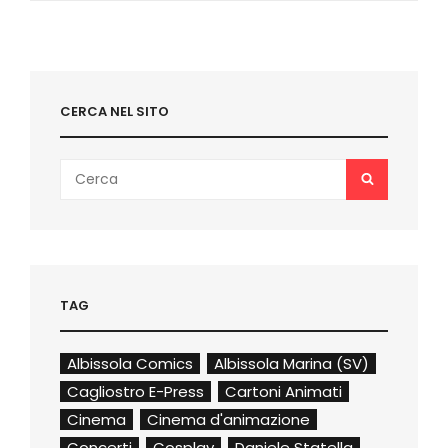
CERCA NEL SITO
Search
SEARCH
for:
TAG
Albissola Comics
Albissola Marina (SV)
Cagliostro E-Press
Cartoni Animati
Cinema
Cinema d'animazione
Concerti
Cosplay
Daniele Statella