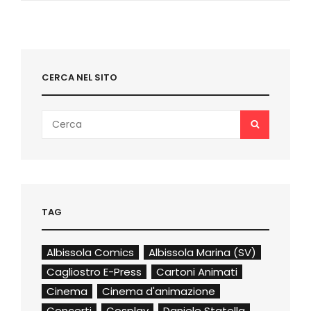
NEL
2022
CERCA NEL SITO
Search
SEARCH
for:
TAG
Albissola Comics
Albissola Marina (SV)
Cagliostro E-Press
Cartoni Animati
Cinema
Cinema d'animazione
Concerti
Cosplay
Daniele Statella