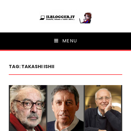
Ilblogger.it
MENU
Il portalino di blog |
TAG:
TAKASHI ISHII