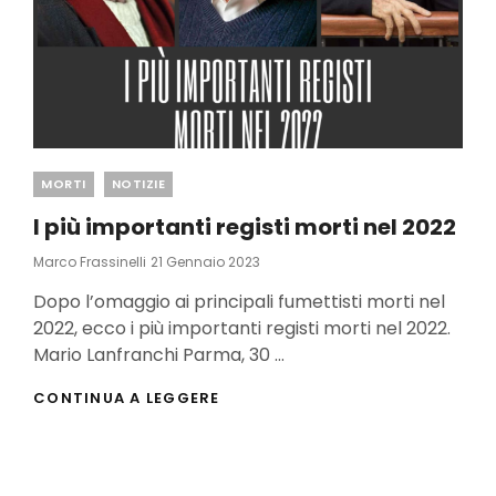
Categories
MORTI
NOTIZIE
I più importanti registi morti nel 2022
Posted
Marco Frassinelli
21 Gennaio 2023
On
Dopo l’omaggio ai principali fumettisti morti nel
2022, ecco i più importanti registi morti nel 2022.
Mario Lanfranchi Parma, 30 …
I
CONTINUA A LEGGERE
PIÙ
IMPORTANTI
REGISTI
MORTI