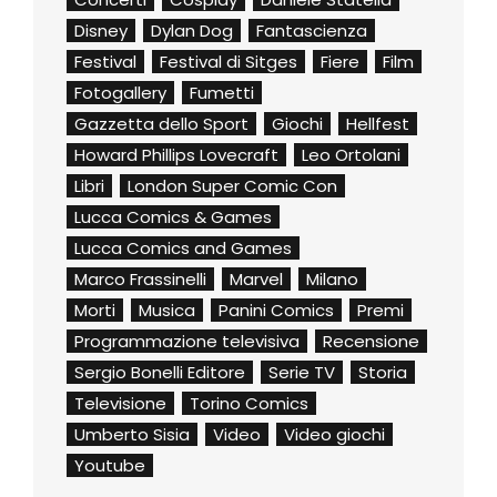
Disney
Dylan Dog
Fantascienza
Festival
Festival di Sitges
Fiere
Film
Fotogallery
Fumetti
Gazzetta dello Sport
Giochi
Hellfest
Howard Phillips Lovecraft
Leo Ortolani
Libri
London Super Comic Con
Lucca Comics & Games
Lucca Comics and Games
Marco Frassinelli
Marvel
Milano
Morti
Musica
Panini Comics
Premi
Programmazione televisiva
Recensione
Sergio Bonelli Editore
Serie TV
Storia
Televisione
Torino Comics
Umberto Sisia
Video
Video giochi
Youtube