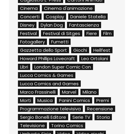
Cinema
Cinema d'animazione
Concerti
Cosplay
Daniele Statella
Disney
Dylan Dog
Fantascienza
Festival
Festival di Sitges
Fiere
Film
Fotogallery
Fumetti
Gazzetta dello Sport
Giochi
Hellfest
Howard Phillips Lovecraft
Leo Ortolani
Libri
London Super Comic Con
Lucca Comics & Games
Lucca Comics and Games
Marco Frassinelli
Marvel
Milano
Morti
Musica
Panini Comics
Premi
Programmazione televisiva
Recensione
Sergio Bonelli Editore
Serie TV
Storia
Televisione
Torino Comics
Umberto Sisia
Video
Video giochi