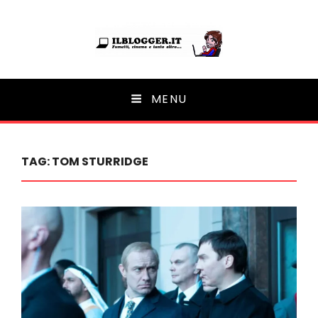
Ilblogger.it
MENU
Il portalino di blog |
TAG:
TOM STURRIDGE