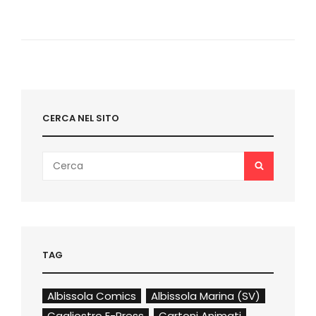
DEL
CREMLINO
–
LE
ORIGINI
DI
PUTIN:
RECENSIONE
DEL
CERCA NEL SITO
FILM
CON
JUDE
Search
LAW
SEARCH
for:
E
PAUL
DANO
TAG
Albissola Comics
Albissola Marina (SV)
Cagliostro E-Press
Cartoni Animati