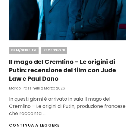
Categories
FILM/SERIE TV
RECENSIONI
Il mago del Cremlino – Le origini di
Putin: recensione del film con Jude
Law e Paul Dano
Posted
Marco Frassinelli
2 Marzo 2026
On
In questi giorni è arrivato in sala Il mago del
Cremlino – Le origini di Putin, produzione francese
che racconta …
IL
CONTINUA A LEGGERE
MAGO