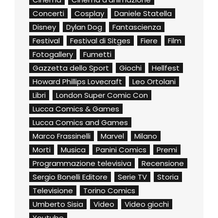
Concerti
Cosplay
Daniele Statella
Disney
Dylan Dog
Fantascienza
Festival
Festival di Sitges
Fiere
Film
Fotogallery
Fumetti
Gazzetta dello Sport
Giochi
Hellfest
Howard Phillips Lovecraft
Leo Ortolani
Libri
London Super Comic Con
Lucca Comics & Games
Lucca Comics and Games
Marco Frassinelli
Marvel
Milano
Morti
Musica
Panini Comics
Premi
Programmazione televisiva
Recensione
Sergio Bonelli Editore
Serie TV
Storia
Televisione
Torino Comics
Umberto Sisia
Video
Video giochi
Youtube