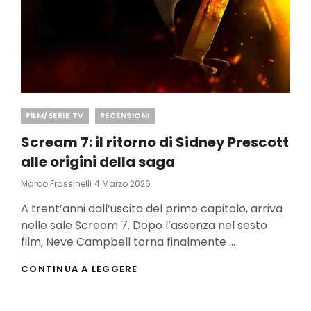
Categories
FILM/SERIE TV
RECENSIONI
Scream 7: il ritorno di Sidney Prescott
alle origini della saga
Posted
Marco Frassinelli
4 Marzo 2026
On
A trent’anni dall’uscita del primo capitolo, arriva
nelle sale Scream 7. Dopo l’assenza nel sesto
film, Neve Campbell torna finalmente …
SCREAM
CONTINUA A LEGGERE
7:
IL
RITORNO