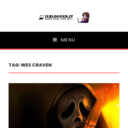
Ilblogger.it
MENU
Il portalino di blog |
TAG:
WES CRAVEN