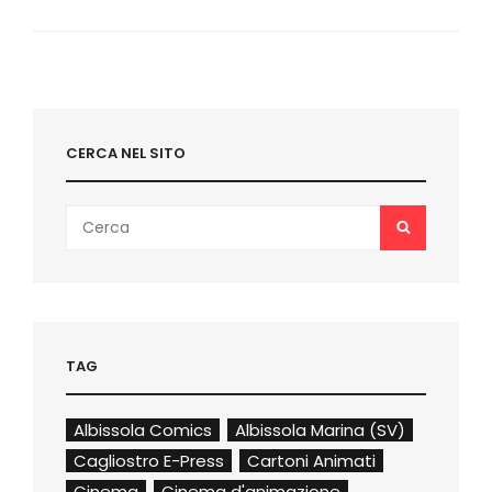
DI
SIDNEY
PRESCOTT
ALLE
ORIGINI
DELLA
SAGA
CERCA NEL SITO
Search
SEARCH
for:
TAG
Albissola Comics
Albissola Marina (SV)
Cagliostro E-Press
Cartoni Animati
Cinema
Cinema d'animazione