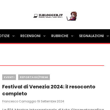
Ilblogger.it
OTIZIE
RECENSIONI
RUBRICHE
SEGNALAZIONI
Il portalino di blog |
Categories
EVENTI
REPORTAGE/PREMI
Festival di Venezia 2024: il resoconto
completo
Posted
Francesco Camaggio
19 Settembre 2024
On