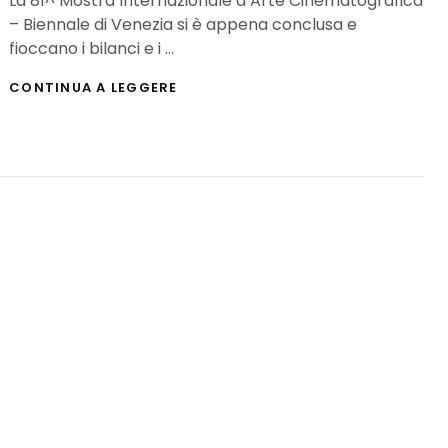
La 81^ Mostra Internazionale d’Arte Cinematografica
– Biennale di Venezia si è appena conclusa e
fioccano i bilanci e i …
FESTIVAL
CONTINUA A LEGGERE
DI
VENEZIA
2024:
IL
RESOCONTO
COMPLETO