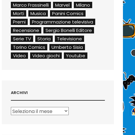
Marco Frassinelli
Marvel
Milano
Morti
Musica
Panini Comics
Premi
Programmazione televisiva
Recensione
Sergio Bonelli Editore
Serie TV
Storia
Televisione
Torino Comics
Umberto Sisia
Video
Video giochi
Youtube
ARCHIVI
Archivi