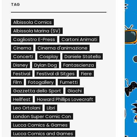
TAG
Albissola Comics
Albissola Marina (SV)
Cagliostro E-Press
Cartoni Animati
Cinema
Cinema d'animazione
Concerti
Cosplay
Daniele Statella
Disney
Dylan Dog
Fantascienza
Festival
Festival di Sitges
Fiere
Film
Fotogallery
Fumetti
Gazzetta dello Sport
Giochi
Hellfest
Howard Phillips Lovecraft
Leo Ortolani
Libri
London Super Comic Con
Lucca Comics & Games
Lucca Comics and Games