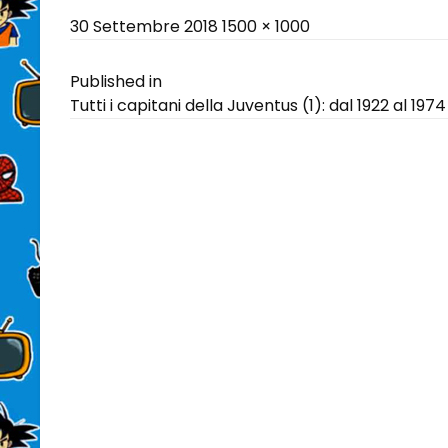
Posted
Full
30 Settembre 2018
1500 × 1000
on
size
Navigazione
Published in
Tutti i capitani della Juventus (1): dal 1922 al 1974
articoli