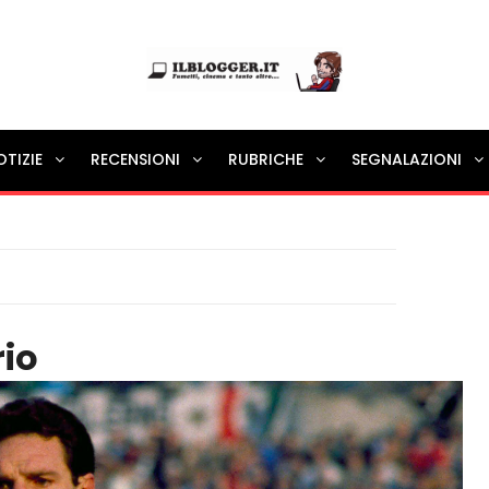
Ilblogger.it
OTIZIE
RECENSIONI
RUBRICHE
SEGNALAZIONI
Il portalino di blog |
io