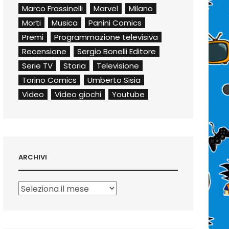
Marco Frassinelli
Marvel
Milano
Morti
Musica
Panini Comics
Premi
Programmazione televisiva
Recensione
Sergio Bonelli Editore
Serie TV
Storia
Televisione
Torino Comics
Umberto Sisia
Video
Video giochi
Youtube
ARCHIVI
Archivi