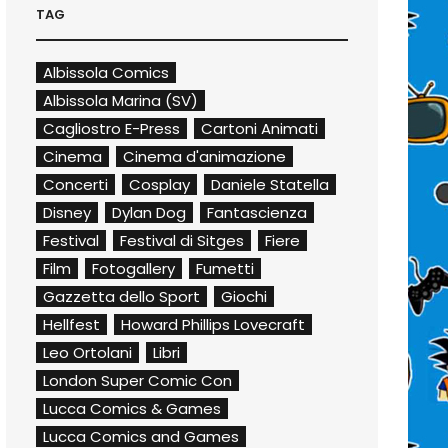
TAG
Albissola Comics
Albissola Marina (SV)
Cagliostro E-Press
Cartoni Animati
Cinema
Cinema d'animazione
Concerti
Cosplay
Daniele Statella
Disney
Dylan Dog
Fantascienza
Festival
Festival di Sitges
Fiere
Film
Fotogallery
Fumetti
Gazzetta dello Sport
Giochi
Hellfest
Howard Phillips Lovecraft
Leo Ortolani
Libri
London Super Comic Con
Lucca Comics & Games
Lucca Comics and Games