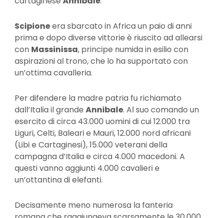
cartaginese
Annibale
.
Scipione
era sbarcato in Africa un paio di anni
prima e dopo diverse vittorie è riuscito ad allearsi
con
Massinissa
, principe numida in esilio con
aspirazioni al trono, che lo ha supportato con
un’ottima cavalleria.
Per difendere la madre patria fu richiamato
dall’Italia il grande
Annibale
. Al suo comando un
esercito di circa 43.000 uomini di cui 12.000 tra
Liguri, Celti, Baleari e Mauri, 12.000 nord africani
(Libi e Cartaginesi), 15.000 veterani della
campagna d’Italia e circa 4.000 macedoni. A
questi vanno aggiunti 4.000 cavalieri e
un’ottantina di elefanti.
Decisamente meno numerosa la fanteria
romana che raggiungeva scarsamente le 30.000