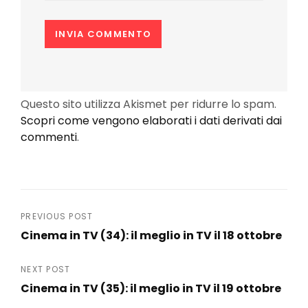
Questo sito utilizza Akismet per ridurre lo spam.
Scopri come vengono elaborati i dati derivati dai
commenti
.
Navigazione
PREVIOUS POST
Cinema in TV (34): il meglio in TV il 18 ottobre
articoli
Previous
Post
NEXT POST
Cinema in TV (35): il meglio in TV il 19 ottobre
Next