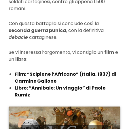
soldati cartaginesi, contro gli appena 1.500
romani.
Con questa battaglia si conclude così la
seconda guerra punica
, con la definitiva
debacle
cartaginese.
Se vi interessa l’argomento, vi consiglio un
film
e
un
libro
:
Film: “Scipione l’Africano” (Italia, 1937) di
Carmine Gallone
Libro: “Annibale: Un viaggio” di Paolo
Rumiz