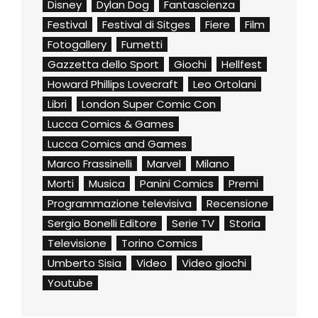
Disney
Dylan Dog
Fantascienza
Festival
Festival di Sitges
Fiere
Film
Fotogallery
Fumetti
Gazzetta dello Sport
Giochi
Hellfest
Howard Phillips Lovecraft
Leo Ortolani
Libri
London Super Comic Con
Lucca Comics & Games
Lucca Comics and Games
Marco Frassinelli
Marvel
Milano
Morti
Musica
Panini Comics
Premi
Programmazione televisiva
Recensione
Sergio Bonelli Editore
Serie TV
Storia
Televisione
Torino Comics
Umberto Sisia
Video
Video giochi
Youtube