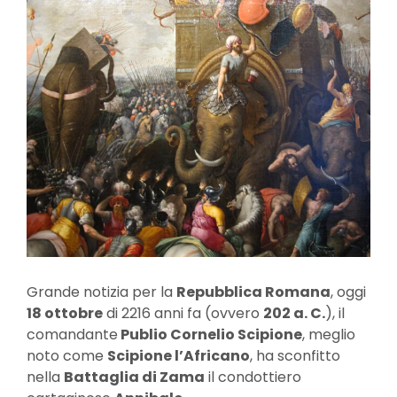
Grande notizia per la
Repubblica Romana
, oggi
18 ottobre
di 2216 anni fa (ovvero
202 a. C.
), il
comandante
Publio Cornelio Scipione
, meglio
noto come
Scipione l’Africano
, ha sconfitto
nella
Battaglia di Zama
il condottiero