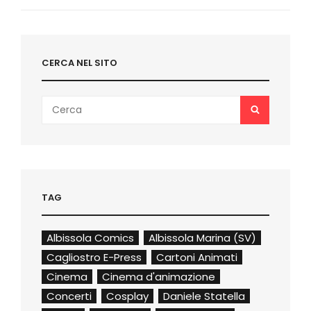
Post
CERCA NEL SITO
Search
SEARCH
for:
TAG
Albissola Comics
Albissola Marina (SV)
Cagliostro E-Press
Cartoni Animati
Cinema
Cinema d'animazione
Concerti
Cosplay
Daniele Statella