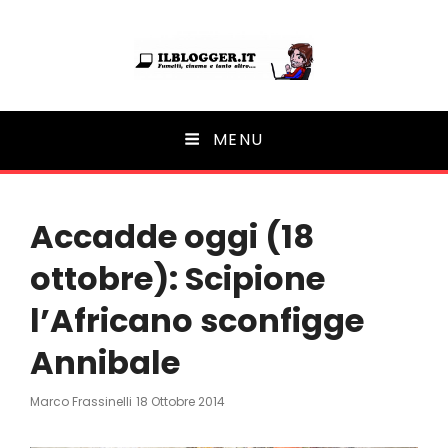
Ilblogger.it
MENU
Il portalino di blog |
Accadde oggi (18
ottobre): Scipione
l’Africano sconfigge
Annibale
Posted
Marco Frassinelli
18 Ottobre 2014
On