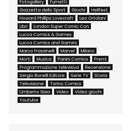
Fotogallery
Fumetti
Gazzetta dello Sport
Giochi
Hellfest
Howard Phillips Lovecraft
Leo Ortolani
Libri
London Super Comic Con
Lucca Comics & Games
Lucca Comics and Games
Marco Frassinelli
Marvel
Milano
Morti
Musica
Panini Comics
Premi
Programmazione televisiva
Recensione
Sergio Bonelli Editore
Serie TV
Storia
Televisione
Torino Comics
Umberto Sisia
Video
Video giochi
Youtube