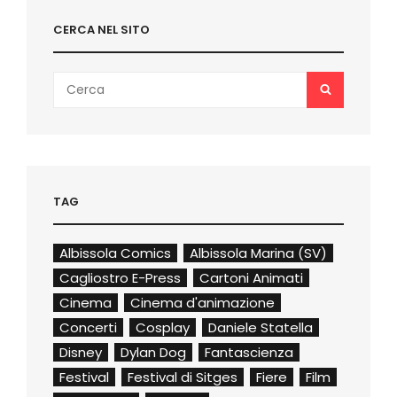
CERCA NEL SITO
Search
SEARCH
for:
TAG
Albissola Comics
Albissola Marina (SV)
Cagliostro E-Press
Cartoni Animati
Cinema
Cinema d'animazione
Concerti
Cosplay
Daniele Statella
Disney
Dylan Dog
Fantascienza
Festival
Festival di Sitges
Fiere
Film