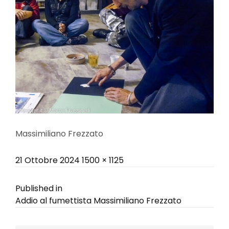
Massimiliano Frezzato
Posted
Full
21 Ottobre 2024
1500 × 1125
on
size
Navigazione
Published in
Addio al fumettista Massimiliano Frezzato
articoli