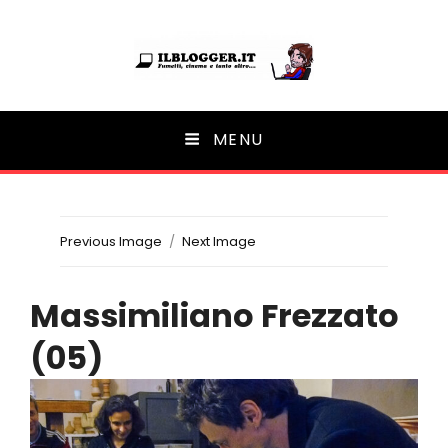
Ilblogger.it
MENU
Il portalino di blog |
Previous Image
Next Image
Massimiliano Frezzato
(05)