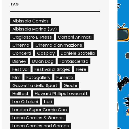
TAG
Albissola Comics
Albissola Marina (SV)
Cagliostro E-Press
Cartoni Animati
Cinema
Cinema d'animazione
Concerti
Cosplay
Daniele Statella
Disney
Dylan Dog
Fantascienza
Festival
Festival di Sitges
Fiere
Film
Fotogallery
Fumetti
Gazzetta dello Sport
Giochi
Hellfest
Howard Phillips Lovecraft
Leo Ortolani
Libri
London Super Comic Con
Lucca Comics & Games
Lucca Comics and Games