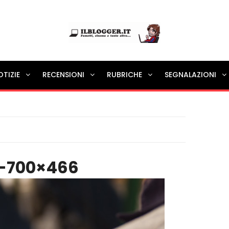
Ilblogger.it
OTIZIE
RECENSIONI
RUBRICHE
SEGNALAZIONI
Il portalino di blog |
4-700×466