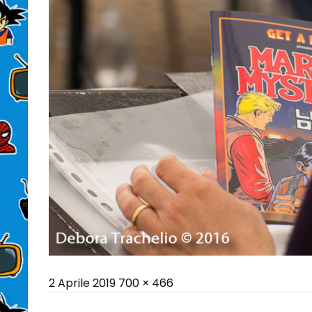
Posted
Full
2 Aprile 2019
700 × 466
on
size