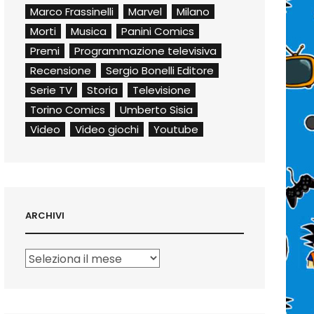
Marco Frassinelli
Marvel
Milano
Morti
Musica
Panini Comics
Premi
Programmazione televisiva
Recensione
Sergio Bonelli Editore
Serie TV
Storia
Televisione
Torino Comics
Umberto Sisia
Video
Video giochi
Youtube
ARCHIVI
Archivi