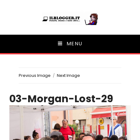
Ilblogger.it
MENU
Il portalino di blog |
Previous Image
Next Image
03-Morgan-Lost-29