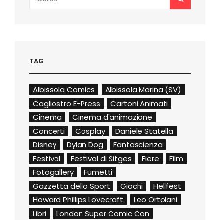
for:
TAG
Albissola Comics
Albissola Marina (SV)
Cagliostro E-Press
Cartoni Animati
Cinema
Cinema d'animazione
Concerti
Cosplay
Daniele Statella
Disney
Dylan Dog
Fantascienza
Festival
Festival di Sitges
Fiere
Film
Fotogallery
Fumetti
Gazzetta dello Sport
Giochi
Hellfest
Howard Phillips Lovecraft
Leo Ortolani
Libri
London Super Comic Con