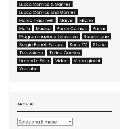
Lucca Comics & Games
Lucca Comics and Games
Marco Frassinelli
Marvel
Milano
Morti
Musica
Panini Comics
Premi
Programmazione televisiva
Recensione
Sergio Bonelli Editore
Serie TV
Storia
Televisione
Torino Comics
Umberto Sisia
Video
Video giochi
Youtube
ARCHIVI
Archivi