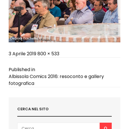
Posted
Full
3 Aprile 2019
800 × 533
on
size
Navigazione
Published in
Albissola Comics 2016: resoconto e gallery
articoli
fotografica
CERCA NEL SITO
Search
SEARCH