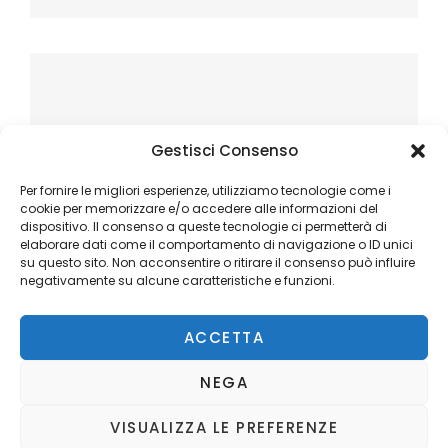
Gestisci Consenso
Per fornire le migliori esperienze, utilizziamo tecnologie come i
cookie per memorizzare e/o accedere alle informazioni del
dispositivo. Il consenso a queste tecnologie ci permetterà di
elaborare dati come il comportamento di navigazione o ID unici
su questo sito. Non acconsentire o ritirare il consenso può influire
negativamente su alcune caratteristiche e funzioni.
ACCETTA
NEGA
VISUALIZZA LE PREFERENZE
Copyright © 2026
Ilblogger.it
. All Rights Reserved.
Privacy