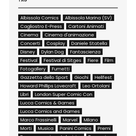
TAG
Albissola Comics
Albissola Marina (SV)
Cagliostro E-Press
Cartoni Animati
Cinema
Cinema d'animazione
Concerti
Cosplay
Daniele Statella
Disney
Dylan Dog
Fantascienza
Festival
Festival di Sitges
Fiere
Film
Fotogallery
Fumetti
Gazzetta dello Sport
Giochi
Hellfest
Howard Phillips Lovecraft
Leo Ortolani
Libri
London Super Comic Con
Lucca Comics & Games
Lucca Comics and Games
Marco Frassinelli
Marvel
Milano
Morti
Musica
Panini Comics
Premi