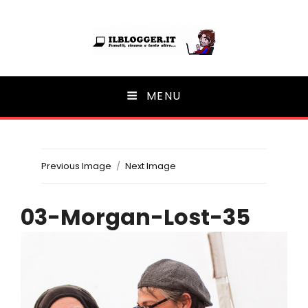
Ilblogger.it
MENU
Il portalino di blog |
Previous Image
Next Image
03-Morgan-Lost-35