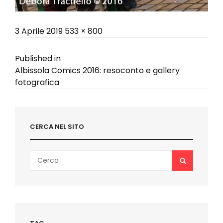
Posted
Full
3 Aprile 2019
533 × 800
on
size
Navigazione
Published in
Albissola Comics 2016: resoconto e gallery
articoli
fotografica
CERCA NEL SITO
Search
SEARCH
for: