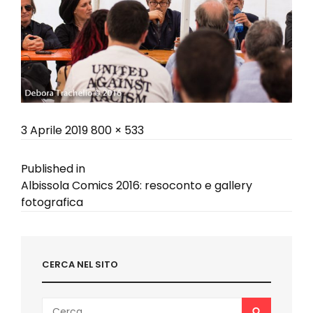
Posted
Full
3 Aprile 2019
800 × 533
on
size
Navigazione
Published in
Albissola Comics 2016: resoconto e gallery
articoli
fotografica
CERCA NEL SITO
Search
SEARCH