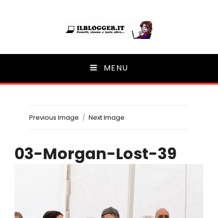
Ilblogger.it
MENU
Il portalino di blog |
Previous Image
Next Image
03-Morgan-Lost-39