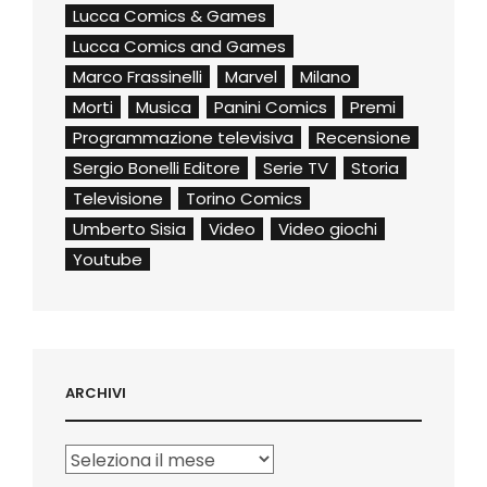
Lucca Comics & Games
Lucca Comics and Games
Marco Frassinelli
Marvel
Milano
Morti
Musica
Panini Comics
Premi
Programmazione televisiva
Recensione
Sergio Bonelli Editore
Serie TV
Storia
Televisione
Torino Comics
Umberto Sisia
Video
Video giochi
Youtube
ARCHIVI
Archivi