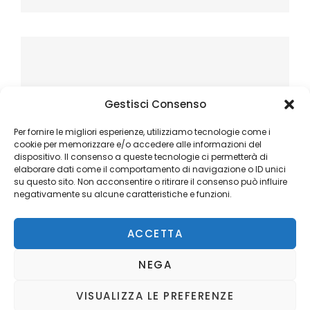
Gestisci Consenso
Per fornire le migliori esperienze, utilizziamo tecnologie come i
cookie per memorizzare e/o accedere alle informazioni del
dispositivo. Il consenso a queste tecnologie ci permetterà di
elaborare dati come il comportamento di navigazione o ID unici
su questo sito. Non acconsentire o ritirare il consenso può influire
negativamente su alcune caratteristiche e funzioni.
ACCETTA
NEGA
VISUALIZZA LE PREFERENZE
Copyright © 2026
Ilblogger.it
. All Rights Reserved.
Privacy