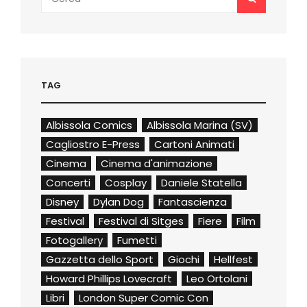
for:
TAG
Albissola Comics
Albissola Marina (SV)
Cagliostro E-Press
Cartoni Animati
Cinema
Cinema d'animazione
Concerti
Cosplay
Daniele Statella
Disney
Dylan Dog
Fantascienza
Festival
Festival di Sitges
Fiere
Film
Fotogallery
Fumetti
Gazzetta dello Sport
Giochi
Hellfest
Howard Phillips Lovecraft
Leo Ortolani
Libri
London Super Comic Con