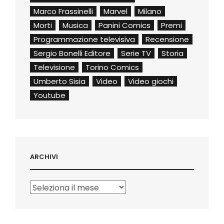
Marco Frassinelli
Marvel
Milano
Morti
Musica
Panini Comics
Premi
Programmazione televisiva
Recensione
Sergio Bonelli Editore
Serie TV
Storia
Televisione
Torino Comics
Umberto Sisia
Video
Video giochi
Youtube
ARCHIVI
Archivi