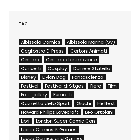
TAG
Albissola Comics
Albissola Marina (SV)
Cagliostro E-Press
Cartoni Animati
Cinema
Cinema d'animazione
Concerti
Cosplay
Daniele Statella
Disney
Dylan Dog
Fantascienza
Festival
Festival di Sitges
Fiere
Film
Fotogallery
Fumetti
Gazzetta dello Sport
Giochi
Hellfest
Howard Phillips Lovecraft
Leo Ortolani
Libri
London Super Comic Con
Lucca Comics & Games
Lucca Comics and Games