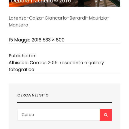
Lorenzo-Calza–Giancarlo-Berardi–Maurizio-
Mantero
Posted
Full
15 Maggio 2016
533 × 800
on
size
Navigazione
Published in
Albissola Comics 2016: resoconto e gallery
articoli
fotografica
CERCA NEL SITO
Search
SEARCH
for: