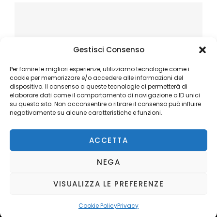
Gestisci Consenso
Per fornire le migliori esperienze, utilizziamo tecnologie come i
cookie per memorizzare e/o accedere alle informazioni del
dispositivo. Il consenso a queste tecnologie ci permetterà di
elaborare dati come il comportamento di navigazione o ID unici
su questo sito. Non acconsentire o ritirare il consenso può influire
negativamente su alcune caratteristiche e funzioni.
ACCETTA
NEGA
VISUALIZZA LE PREFERENZE
Copyright © 2026
Ilblogger.it
. All Rights Reserved.
Privacy
Catch Mag by
Catch Themes
Cookie Policy
Privacy