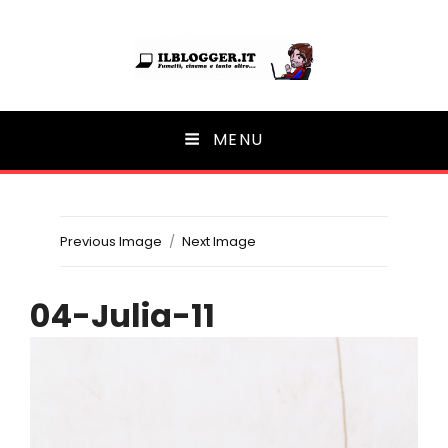
Ilblogger.it
MENU
Il portalino di blog |
Previous Image
Next Image
04-Julia-11