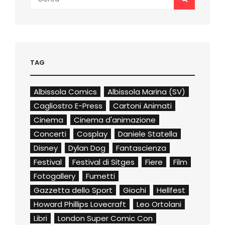
for:
TAG
Albissola Comics
Albissola Marina (SV)
Cagliostro E-Press
Cartoni Animati
Cinema
Cinema d'animazione
Concerti
Cosplay
Daniele Statella
Disney
Dylan Dog
Fantascienza
Festival
Festival di Sitges
Fiere
Film
Fotogallery
Fumetti
Gazzetta dello Sport
Giochi
Hellfest
Howard Phillips Lovecraft
Leo Ortolani
Libri
London Super Comic Con