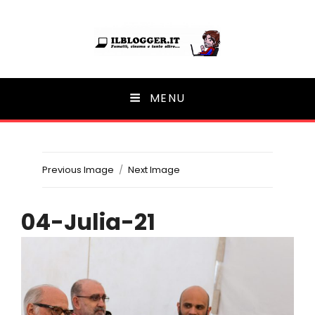
Ilblogger.it
MENU
Il portalino di blog |
Previous Image
Next Image
04-Julia-21