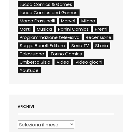
Lucca Comics & Games
Lucca Comics and Games
Marco Frassinelli
Marvel
Milano
Morti
Musica
Panini Comics
Premi
Programmazione televisiva
Recensione
Sergio Bonelli Editore
Serie TV
Storia
Televisione
Torino Comics
Umberto Sisia
Video
Video giochi
Youtube
ARCHIVI
Archivi