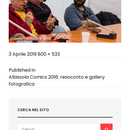
Posted
Full
3 Aprile 2019
800 × 533
on
size
Navigazione
Published in
Albissola Comics 2016: resoconto e gallery
articoli
fotografica
CERCA NEL SITO
Search
SEARCH