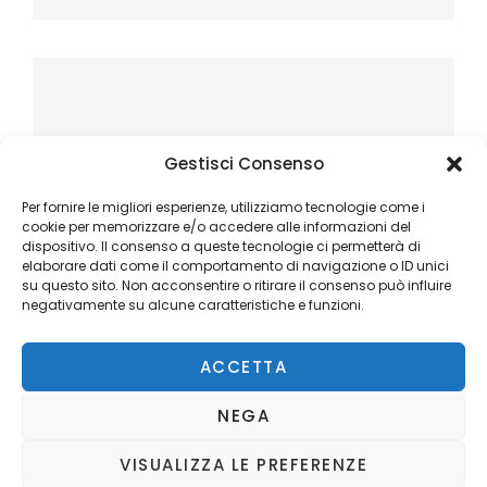
Gestisci Consenso
Per fornire le migliori esperienze, utilizziamo tecnologie come i
cookie per memorizzare e/o accedere alle informazioni del
dispositivo. Il consenso a queste tecnologie ci permetterà di
elaborare dati come il comportamento di navigazione o ID unici
su questo sito. Non acconsentire o ritirare il consenso può influire
negativamente su alcune caratteristiche e funzioni.
ACCETTA
NEGA
VISUALIZZA LE PREFERENZE
Copyright © 2026
Ilblogger.it
. All Rights Reserved.
Privacy