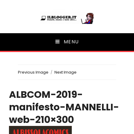
Ilblogger.it
MENU
Il portalino di blog |
Previous Image
Next Image
ALBCOM-2019-
manifesto-MANNELLI-
web-210×300