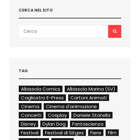
CERCA NEL SITO
Search
SEARCH
for:
TAG
Albissola Comics
Albissola Marina (SV)
Cagliostro E-Press
Cartoni Animati
Cinema
Cinema d'animazione
Concerti
Cosplay
Daniele Statella
Disney
Dylan Dog
Fantascienza
Festival
Festival di Sitges
Fiere
Film