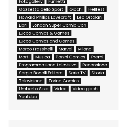
Fotogallery
Fumetti
Gazzetta dello Sport
Giochi
Hellfest
Howard Phillips Lovecraft
Leo Ortolani
Libri
London Super Comic Con
Lucca Comics & Games
Lucca Comics and Games
Marco Frassinelli
Marvel
Milano
Morti
Musica
Panini Comics
Premi
Programmazione televisiva
Recensione
Sergio Bonelli Editore
Serie TV
Storia
Televisione
Torino Comics
Umberto Sisia
Video
Video giochi
Youtube