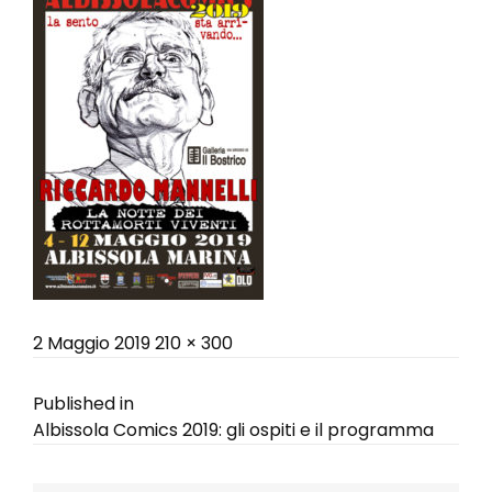
Posted
Full
2 Maggio 2019
210 × 300
on
size
Navigazione
Published in
Albissola Comics 2019: gli ospiti e il programma
articoli