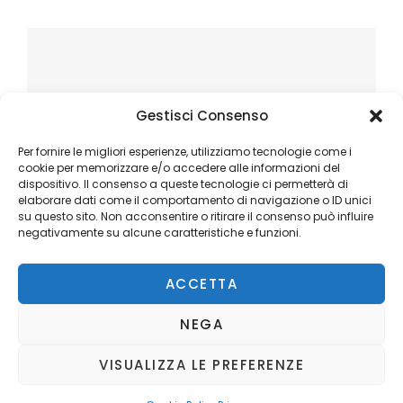
Gestisci Consenso
Per fornire le migliori esperienze, utilizziamo tecnologie come i
cookie per memorizzare e/o accedere alle informazioni del
dispositivo. Il consenso a queste tecnologie ci permetterà di
elaborare dati come il comportamento di navigazione o ID unici
su questo sito. Non acconsentire o ritirare il consenso può influire
negativamente su alcune caratteristiche e funzioni.
ACCETTA
NEGA
VISUALIZZA LE PREFERENZE
Copyright © 2026
Ilblogger.it
. All Rights Reserved.
Privacy
Catch Mag by
Catch Themes