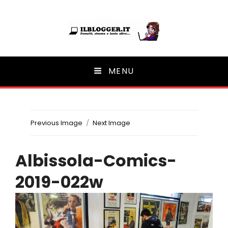
Ilblogger.it
MENU
Il portalino di blog |
Previous Image
Next Image
Albissola-Comics-
2019-022w