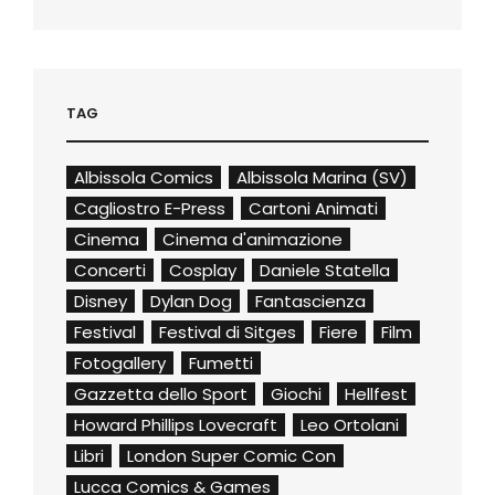
TAG
Albissola Comics
Albissola Marina (SV)
Cagliostro E-Press
Cartoni Animati
Cinema
Cinema d'animazione
Concerti
Cosplay
Daniele Statella
Disney
Dylan Dog
Fantascienza
Festival
Festival di Sitges
Fiere
Film
Fotogallery
Fumetti
Gazzetta dello Sport
Giochi
Hellfest
Howard Phillips Lovecraft
Leo Ortolani
Libri
London Super Comic Con
Lucca Comics & Games