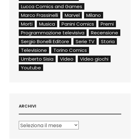
Lucca Comics and Games
Marco Frassinelli
Marvel
Milano
Morti
Musica
Panini Comics
Premi
Programmazione televisiva
Recensione
Sergio Bonelli Editore
Serie TV
Storia
Televisione
Torino Comics
Umberto Sisia
Video
Video giochi
Youtube
ARCHIVI
Archivi