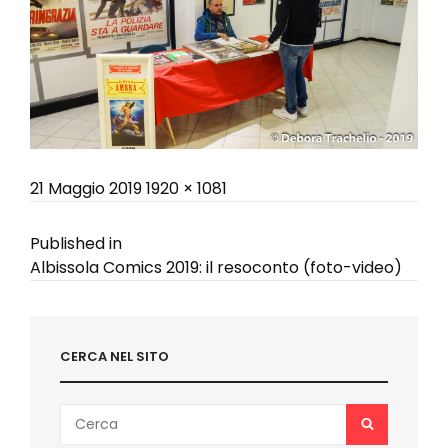
Posted
Full
21 Maggio 2019
1920 × 1081
on
size
Navigazione
Published in
Albissola Comics 2019: il resoconto (foto-video)
articoli
CERCA NEL SITO
Search
SEARCH
for: