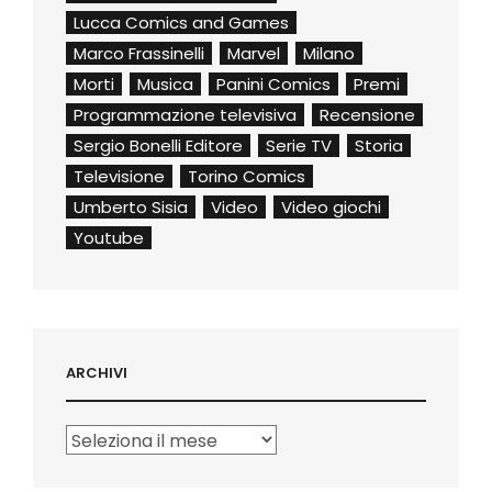
Lucca Comics and Games
Marco Frassinelli
Marvel
Milano
Morti
Musica
Panini Comics
Premi
Programmazione televisiva
Recensione
Sergio Bonelli Editore
Serie TV
Storia
Televisione
Torino Comics
Umberto Sisia
Video
Video giochi
Youtube
ARCHIVI
Archivi