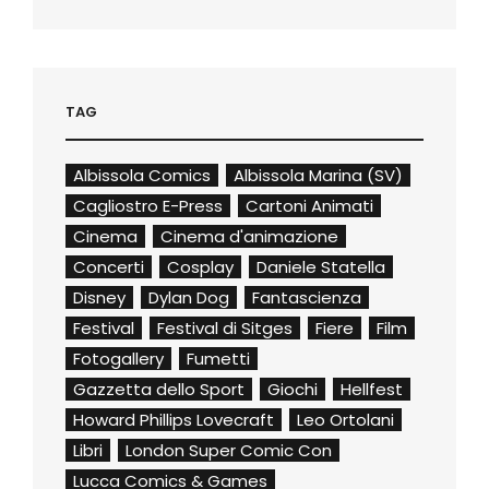
TAG
Albissola Comics
Albissola Marina (SV)
Cagliostro E-Press
Cartoni Animati
Cinema
Cinema d'animazione
Concerti
Cosplay
Daniele Statella
Disney
Dylan Dog
Fantascienza
Festival
Festival di Sitges
Fiere
Film
Fotogallery
Fumetti
Gazzetta dello Sport
Giochi
Hellfest
Howard Phillips Lovecraft
Leo Ortolani
Libri
London Super Comic Con
Lucca Comics & Games