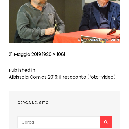
Posted
Full
21 Maggio 2019
1920 × 1081
on
size
Navigazione
Published in
Albissola Comics 2019: il resoconto (foto-video)
articoli
CERCA NEL SITO
Search
SEARCH
for: