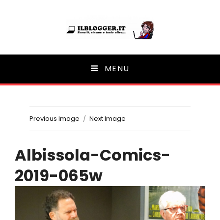
Ilblogger.it
MENU
Il portalino di blog |
Previous Image
Next Image
Albissola-Comics-
2019-065w