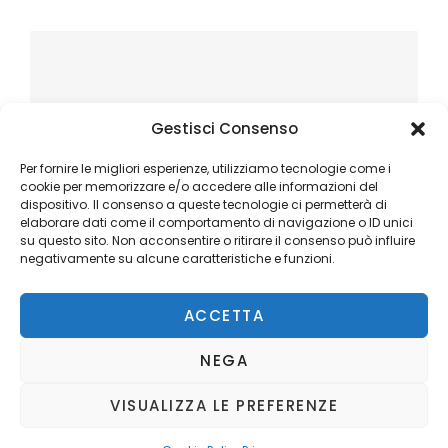
Gestisci Consenso
Per fornire le migliori esperienze, utilizziamo tecnologie come i
cookie per memorizzare e/o accedere alle informazioni del
dispositivo. Il consenso a queste tecnologie ci permetterà di
elaborare dati come il comportamento di navigazione o ID unici
su questo sito. Non acconsentire o ritirare il consenso può influire
negativamente su alcune caratteristiche e funzioni.
ACCETTA
NEGA
VISUALIZZA LE PREFERENZE
Copyright © 2026
Ilblogger.it
. All Rights Reserved.
Privacy
Catch Mag by
Catch Themes